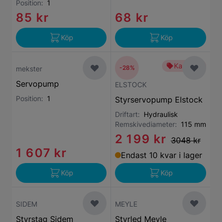
Position:
1
85 kr
68 kr
Köp
Köp
Kampanj
-28%
mekster
Servopump
ELSTOCK
Position:
1
Styrservopump Elstock
Driftart:
Hydraulisk
Remskivediameter:
115 mm
2 199 kr
3048 kr
1 607 kr
Endast 10 kvar i lager
Köp
Köp
SIDEM
MEYLE
Styrstag Sidem
Styrled Meyle