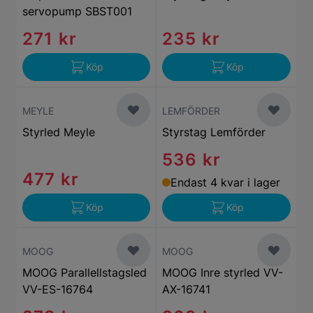
servopump SBST001
271 kr
235 kr
Köp
Köp
MEYLE
LEMFÖRDER
Styrled Meyle
Styrstag Lemförder
536 kr
477 kr
Endast 4 kvar i lager
Köp
Köp
MOOG
MOOG
MOOG Parallellstagsled
MOOG Inre styrled VV-
VV-ES-16764
AX-16741