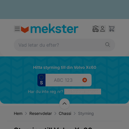
Hitta styrning till din Volvo Xc60
Har du inte reg nr?
Välj fordon manuellt
Hem
Reservdelar
Chassi
Styrning