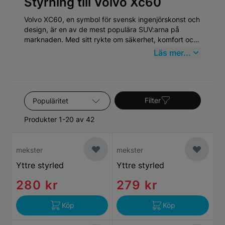
Styrning till Volvo Xc60
Volvo XC60, en symbol för svensk ingenjörskonst och
design, är en av de mest populära SUV:arna på
marknaden. Med sitt rykte om säkerhet, komfort och
hållbarhet har XC60 blivit ett önskat val för familjer
Läs mer...
och enskilda förare världen över. För dem som äger
en Volvo XC60 är det av stor vikt att värna om bilens
prestanda och tillförlitlighet genom användningen av
kvalitativa reservdelar.
Sortera efter
Filter
Produkter 1-20 av 42
mekster
mekster
Yttre styrled
Yttre styrled
280 kr
279 kr
Köp
Köp