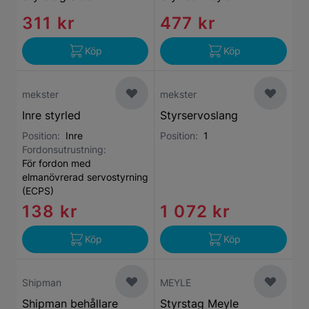
311 kr
477 kr
Köp
Köp
mekster
mekster
Inre styrled
Styrservoslang
Position:
Inre
Position:
1
Fordonsutrustning:
För fordon med
elmanövrerad servostyrning
(ECPS)
138 kr
1 072 kr
Köp
Köp
Shipman
MEYLE
Shipman behållare
Styrstag Meyle