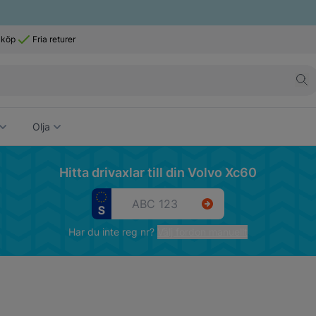
 köp
Fria returer
Olja
Hitta drivaxlar till din Volvo Xc60
Har du inte reg nr?
Välj fordon manuellt