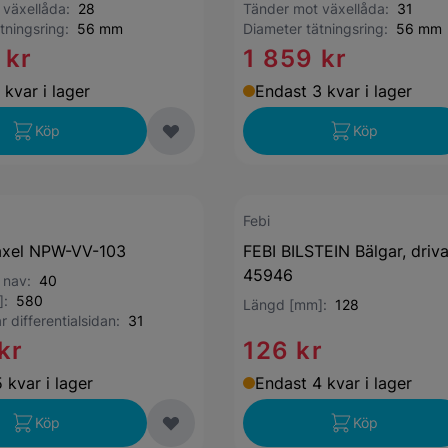
 växellåda:
28
Tänder mot växellåda:
31
ätningsring:
56 mm
Diameter tätningsring:
56 mm
 kr
1 859 kr
 kvar i lager
Endast 3 kvar i lager
Köp
Köp
Febi
axel NPW-VV-103
FEBI BILSTEIN Bälgar, driva
45946
t nav:
40
]:
580
Längd [mm]:
128
r differentialsidan:
31
kr
126 kr
 kvar i lager
Endast 4 kvar i lager
Köp
Köp