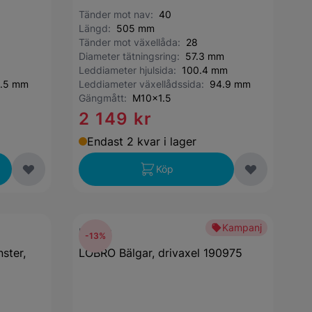
Tänder mot nav:
40
Längd:
505 mm
Tänder mot växellåda:
28
Diameter tätningsring:
57.3 mm
Leddiameter hjulsida:
100.4 mm
.5 mm
Leddiameter växellådssida:
94.9 mm
Gängmått:
M10x1.5
2 149 kr
Endast 2 kvar i lager
Köp
Kampanj
LÖBRO
-13%
ster,
LÖBRO Bälgar, drivaxel 190975