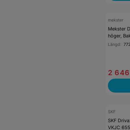
mekster
Mekster D
höger, Ba
Längd:
77
2 646
SKF
SKF Driva
VKJC 65