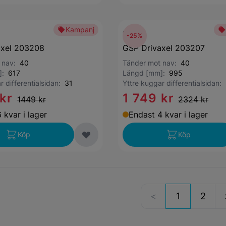
Kampanj
GSP
-25%
axel 203208
GSP Drivaxel 203207
t nav:
40
Tänder mot nav:
40
]:
617
Längd [mm]:
995
r differentialsidan:
31
Yttre kuggar differentialsidan:
 kr
1 749 kr
1449 kr
2324 kr
 kvar i lager
Endast 4 kvar i lager
Köp
Köp
1
2