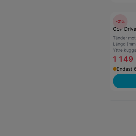
GSP
-21%
GSP Driv
Tänder mo
Längd [mm
Yttre kugga
1 149
Endast 6