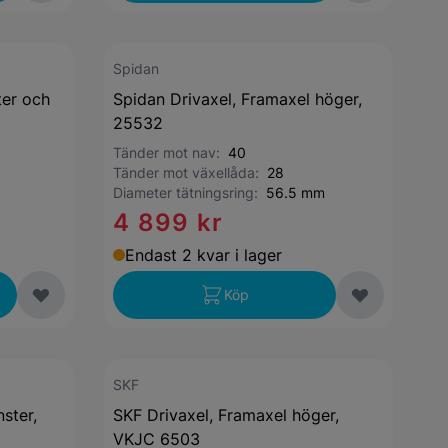
Spidan
ter och
Spidan Drivaxel, Framaxel höger,
25532
Tänder mot nav:
40
Tänder mot växellåda:
28
Diameter tätningsring:
56.5 mm
4 899 kr
Endast 2 kvar i lager
Köp
SKF
ster,
SKF Drivaxel, Framaxel höger,
VKJC 6503