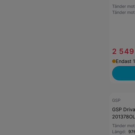
Tänder mo
Tänder mot
2 549
Endast 1
GSP
GSP Driva
201378O
Tänder mo
Längd:
97