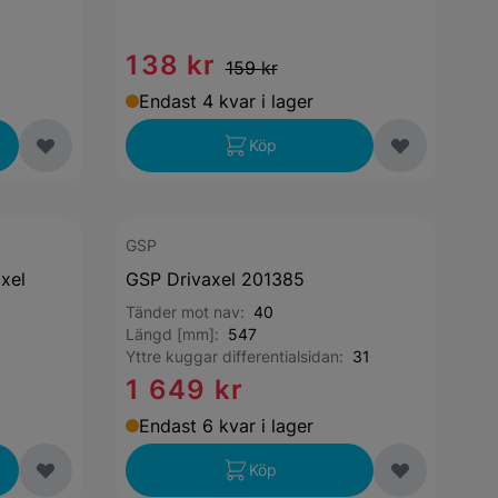
138 kr
159 kr
Endast 4 kvar i lager
Köp
GSP
xel
GSP Drivaxel 201385
Tänder mot nav:
40
Längd [mm]:
547
Yttre kuggar differentialsidan:
31
1 649 kr
Endast 6 kvar i lager
Köp