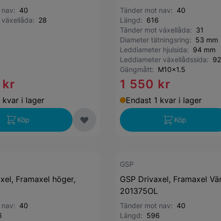
t nav:
40
Tänder mot nav:
40
 växellåda:
28
Längd:
616
Tänder mot växellåda:
31
Diameter tätningsring:
53 mm
Leddiameter hjulsida:
94 mm
Leddiameter växellådssida:
92
Gängmått:
M10x1.5
 kr
1 550 kr
 kvar i lager
Endast 1 kvar i lager
Köp
Köp
GSP
xel, Framaxel höger,
GSP Drivaxel, Framaxel Vän
L
201375OL
t nav:
40
Tänder mot nav:
40
6
Längd:
596