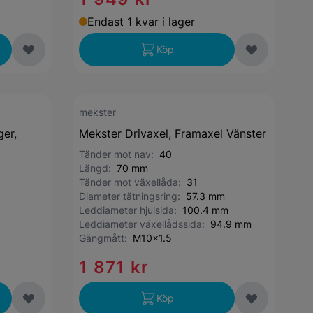
Endast 1 kvar i lager
Köp
mekster
er,
Mekster Drivaxel, Framaxel Vänster
Tänder mot nav:
40
Längd:
70 mm
Tänder mot växellåda:
31
Diameter tätningsring:
57.3 mm
Leddiameter hjulsida:
100.4 mm
Leddiameter växellådssida:
94.9 mm
Gängmått:
M10x1.5
1 871 kr
Köp