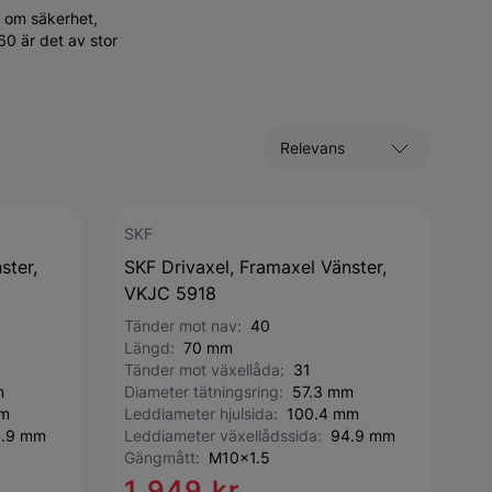
e om säkerhet,
60 är det av stor
Sortera efter
SKF
ster,
SKF Drivaxel, Framaxel Vänster,
VKJC 5918
Tänder mot nav:
40
Längd:
70 mm
Tänder mot växellåda:
31
m
Diameter tätningsring:
57.3 mm
mm
Leddiameter hjulsida:
100.4 mm
.9 mm
Leddiameter växellådssida:
94.9 mm
Gängmått:
M10x1.5
1 949 kr