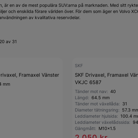
n, är en av de mest populära SUV:arna på marknaden. Med sitt rykt
miljer och enskilda förare världen över. För dem som äger en Volvo XC
 användningen av kvalitativa reservdelar.
20 av 31
SKF
rivaxel, Framaxel Vänster
SKF Drivaxel, Framaxel Vän
VKJC 6587
4 mm
Tänder mot nav:
40
Längd:
64.5 mm
Tänder mot växellåda:
31
Diameter tätningsring:
57.3 m
Leddiameter hjulsida:
100.4 
Leddiameter växellådssida:
94
Gängmått:
M10x1.5
2 050 kr