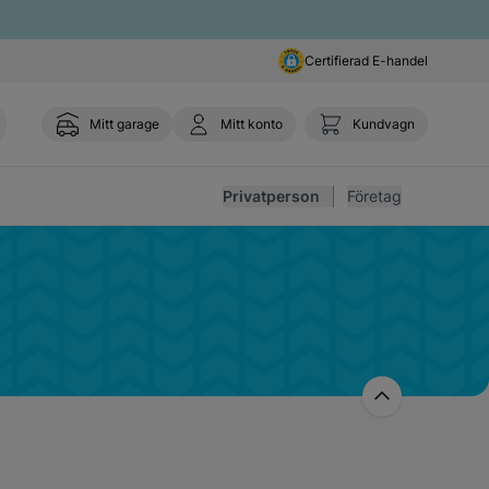
Certifierad E-handel
Mitt garage
Mitt konto
Kundvagn
Toggl
Privatperson
Företag