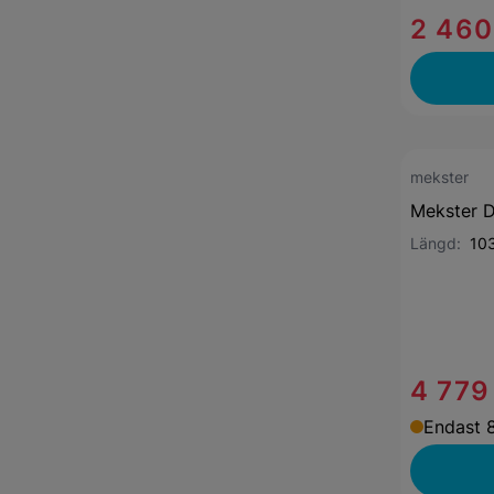
2 460
mekster
Mekster D
Längd:
10
4 779
Endast 8