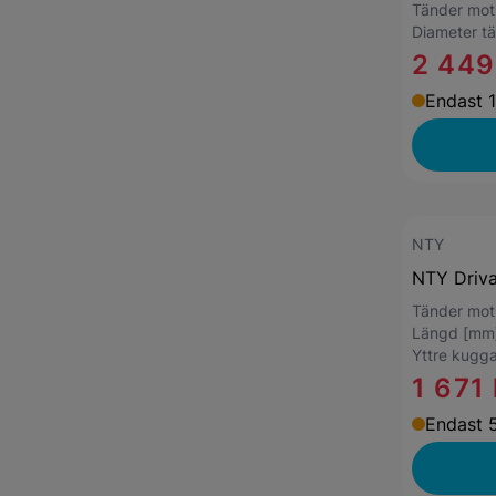
Tänder mot
Diameter t
2 449
Endast 1
NTY
NTY Driv
Tänder mo
Längd [mm
Yttre kugga
1 671 
Endast 5