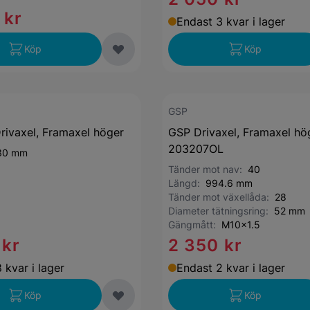
 kr
Endast 3 kvar i lager
Köp
Köp
GSP
rivaxel, Framaxel höger
GSP Drivaxel, Framaxel hög
203207OL
30 mm
Tänder mot nav:
40
Längd:
994.6 mm
Tänder mot växellåda:
28
Diameter tätningsring:
52 mm
Gängmått:
M10x1.5
 kr
2 350 kr
 kvar i lager
Endast 2 kvar i lager
Köp
Köp