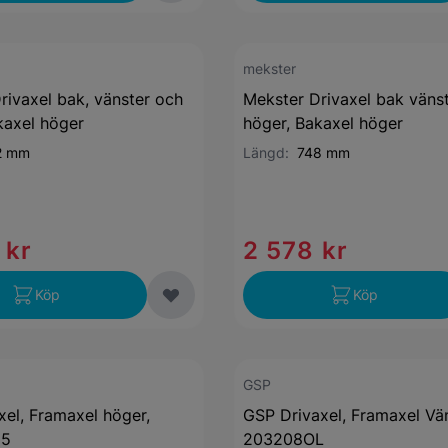
mekster
rivaxel bak, vänster och
Mekster Drivaxel bak väns
kaxel höger
höger, Bakaxel höger
2 mm
Längd:
748 mm
 kr
2 578 kr
Köp
Köp
GSP
xel, Framaxel höger,
GSP Drivaxel, Framaxel Vän
55
203208OL