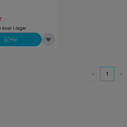
r
 kvar i lager
Köp
1