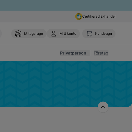
Certifierad E-handel
Mitt garage
Mitt konto
Kundvagn
Toggl
Privatperson
Företag