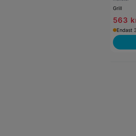
Grill
563 k
Endast 3