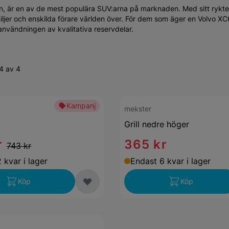
n, är en av de mest populära SUV:arna på marknaden. Med sitt rykt
miljer och enskilda förare världen över. För dem som äger en Volvo XC
 användningen av kvalitativa reservdelar.
4 av 4
Kampanj
mekster
Grill nedre höger
r
365 kr
743 kr
 kvar i lager
Endast 6 kvar i lager
Köp
Köp