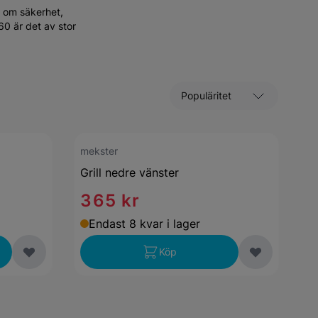
e om säkerhet,
60 är det av stor
Sortera efter
mekster
Grill nedre vänster
365 kr
Endast 8 kvar i lager
Köp