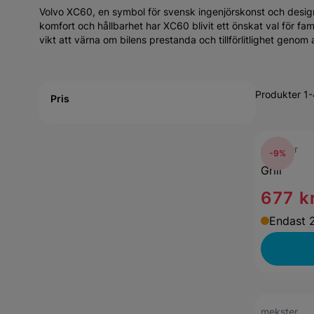
Volvo XC60, en symbol för svensk ingenjörskonst och desig
komfort och hållbarhet har XC60 blivit ett önskat val för fa
vikt att värna om bilens prestanda och tillförlitlighet genom
Active filtering
Produkter 1-
Pris
mekster
-9%
Grill
677 k
Endast 2
mekster