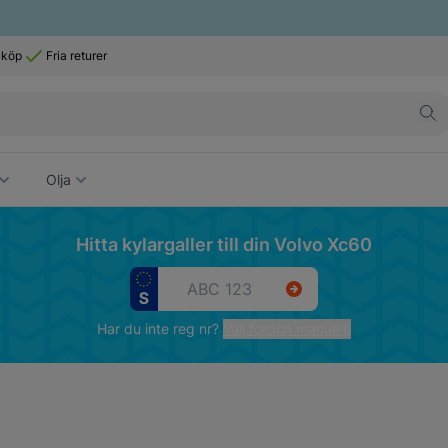
 köp
Fria returer
Olja
Hitta kylargaller till din Volvo Xc60
Har du inte reg nr?
Välj fordon manuellt