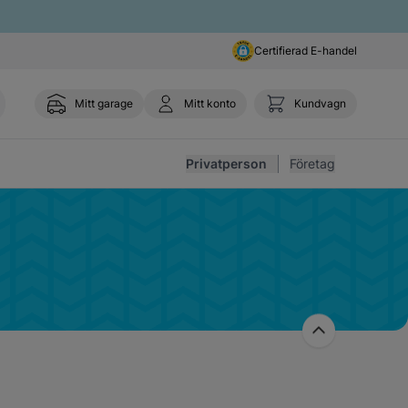
Certifierad E-handel
Mitt garage
Mitt konto
Kundvagn
Toggl
Privatperson
Företag