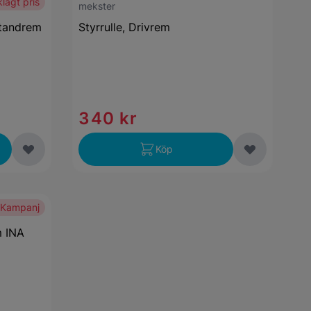
lågt pris
mekster
 tandrem
Styrrulle, Drivrem
340 kr
Köp
Kampanj
m INA