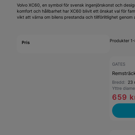
Volvo XC60, en symbol för svensk ingenjörskonst och desig
komfort och hållbarhet har XC60 blivit ett önskat val för fa
vikt att värna om bilens prestanda och tillförlitlighet genom
Active filtering
Produkter 1-
Pris
GATES
Remsträc
Bredd:
23
Yttre diam
659 k