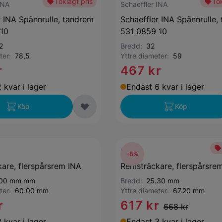
Toklågt pris
Tok
INA
Schaeffler INA
r INA Spännrulle, tandrem
Schaeffler INA Spännrulle,
 10
531 0859 10
2
Bredd:
32
eter:
78,5
Yttre diameter:
59
r
467 kr
 kvar i lager
Endast 6 kvar i lager
Köp
Köp
INA
-8%
are, flerspårsrem INA
Remsträckare, flerspårsre
.00 mm mm
Bredd:
25.30 mm
eter:
60.00 mm
Yttre diameter:
67.20 mm
r
617 kr
668 kr
 kvar i lager
Endast 3 kvar i lager