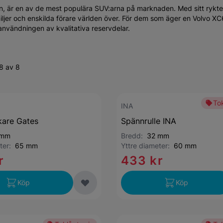
n, är en av de mest populära SUV:arna på marknaden. Med sitt rykt
miljer och enskilda förare världen över. För dem som äger en Volvo XC
 användningen av kvalitativa reservdelar.
8 av 8
Tok
INA
kare Gates
Spännrulle INA
 mm
Bredd:
32 mm
eter:
65 mm
Yttre diameter:
60 mm
r
433 kr
Köp
Köp