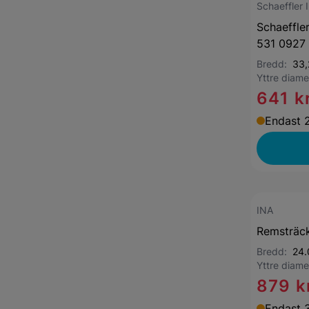
Schaeffler 
Schaeffle
531 0927
Bredd:
33,
Yttre diam
641 k
Endast 2
INA
Remsträck
Bredd:
24
Yttre diam
879 k
Endast 3