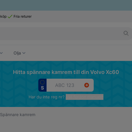
 köp
Fria returer
Olja
Hitta spännare kamrem till din Volvo Xc60
Har du inte reg nr?
Välj fordon manuellt
Spännare kamrem