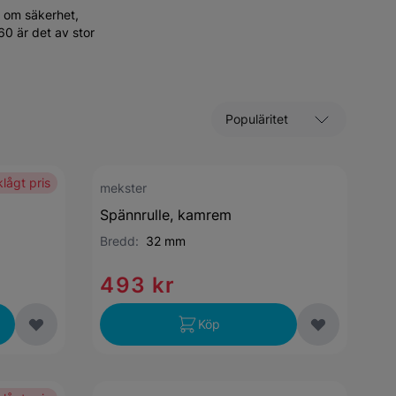
e om säkerhet,
60 är det av stor
Sortera efter
lågt pris
mekster
Spännrulle, kamrem
Bredd:
32 mm
493 kr
Köp