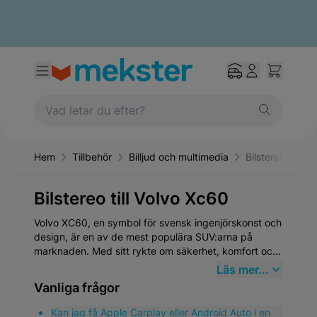
Hem
Tillbehör
Billjud och multimedia
Bilstereo
Bilstereo till Volvo Xc60
Volvo XC60, en symbol för svensk ingenjörskonst och
design, är en av de mest populära SUV:arna på
marknaden. Med sitt rykte om säkerhet, komfort och
hållbarhet har XC60 blivit ett önskat val för familjer
Läs mer...
och enskilda förare världen över. För dem som äger
Vanliga frågor
en Volvo XC60 är det av stor vikt att värna om bilens
prestanda och tillförlitlighet genom användningen av
Kan jag få Apple Carplay eller Android Auto i en