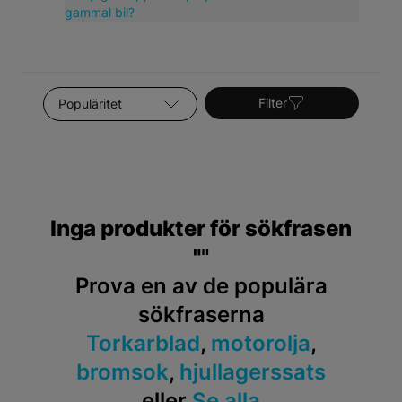
kvalitativa reservdelar.
gammal bil?
Sortera efter
Filter
Inga produkter för sökfrasen
"
"
Prova en av de populära
sökfraserna
Torkarblad
,
motorolja
,
bromsok
,
hjullagerssats
eller
Se alla