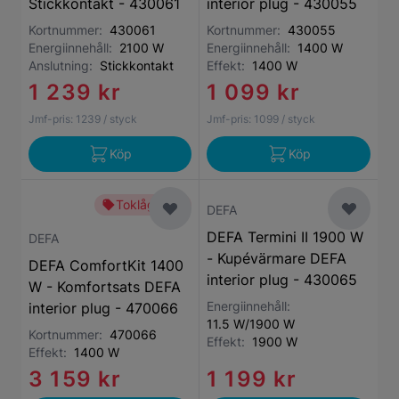
Stickkontakt - 430061
interior plug - 430055
Kortnummer:
430061
Kortnummer:
430055
Energiinnehåll:
2100 W
Energiinnehåll:
1400 W
Anslutning:
Stickkontakt
Effekt:
1400 W
1 239 kr
1 099 kr
Jmf-pris:
1239
/ styck
Jmf-pris:
1099
/ styck
Köp
Köp
Toklågt pris
DEFA
DEFA Termini II 1900 W
DEFA
- Kupévärmare DEFA
DEFA ComfortKit 1400
interior plug - 430065
W - Komfortsats DEFA
Energiinnehåll:
interior plug - 470066
11.5 W/1900 W
Kortnummer:
470066
Effekt:
1900 W
Effekt:
1400 W
3 159 kr
1 199 kr