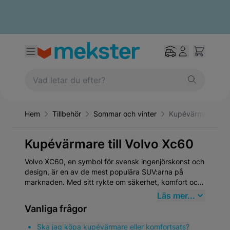
Hem
Tillbehör
Sommar och vinter
Kupévärmare
Kupévärmare till Volvo Xc60
Volvo XC60, en symbol för svensk ingenjörskonst och
design, är en av de mest populära SUV:arna på
marknaden. Med sitt rykte om säkerhet, komfort och
hållbarhet har XC60 blivit ett önskat val för familjer
Läs mer...
och enskilda förare världen över. För dem som äger
Vanliga frågor
en Volvo XC60 är det av stor vikt att värna om bilens
prestanda och tillförlitlighet genom användningen av
Ska jag köpa kupévärmare eller komfortsats?