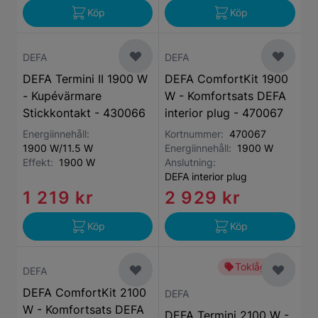
Köp
Köp
DEFA
DEFA
DEFA Termini II 1900 W
DEFA ComfortKit 1900
- Kupévärmare
W - Komfortsats DEFA
Stickkontakt - 430066
interior plug - 470067
Energiinnehåll:
Kortnummer:
470067
1900 W/11.5 W
Energiinnehåll:
1900 W
Effekt:
1900 W
Anslutning:
DEFA interior plug
1 219 kr
2 929 kr
Köp
Köp
Toklågt pris
DEFA
DEFA ComfortKit 2100
DEFA
W - Komfortsats DEFA
DEFA Termini 2100 W -