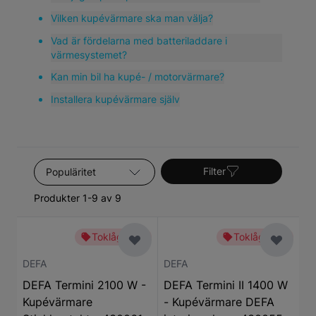
kvalitativa reservdelar.
Vilken kupévärmare ska man välja?
Vad är fördelarna med batteriladdare i
värmesystemet?
Kan min bil ha kupé- / motorvärmare?
Installera kupévärmare själv
Sortera efter
Filter
Produkter 1-9 av 9
Toklågt pris
Toklågt pris
DEFA
DEFA
DEFA Termini 2100 W -
DEFA Termini II 1400 W
Kupévärmare
- Kupévärmare DEFA