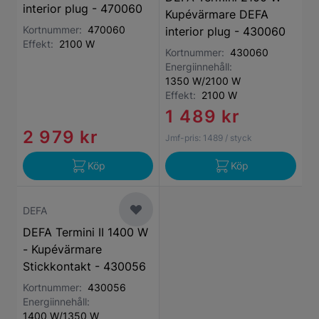
interior plug - 470060
Kupévärmare DEFA
Kortnummer:
470060
interior plug - 430060
Effekt:
2100 W
Kortnummer:
430060
Energiinnehåll:
1350 W/2100 W
Effekt:
2100 W
1 489 kr
2 979 kr
Jmf-pris:
1489
/ styck
Köp
Köp
DEFA
DEFA Termini II 1400 W
- Kupévärmare
Stickkontakt - 430056
Kortnummer:
430056
Energiinnehåll:
1400 W/1350 W