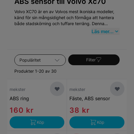
ABS sensor till Volvo Xc70
Volvo XC70 är en av Volvos mest ikoniska modeller,
känd för sin mångsidighet och förmåga att hantera
både stadskörning och tuffare terräng. Denna
premiumkombi erbjuder en perfekt mix av komfort,
Läs mer...
säkerhet och hållbarhet, vilket gör den till en populär
val för familjer såväl som för äventyrslystna. Med sitt
rykte om att vara byggd för att vara hållbar och
pålitlig, representerar XC70 det svenska företagets
Sortera efter
engagemang för kvalitet och innovation.
Filter
Produkter 1-20 av 30
mekster
mekster
ABS ring
Fäste, ABS sensor
160 kr
38 kr
Köp
Köp