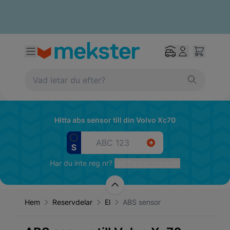
Hitta abs sensor till din Volvo Xc70
Har du inte reg nr?
Välj fordon manuellt
Hem
Reservdelar
El
ABS sensor