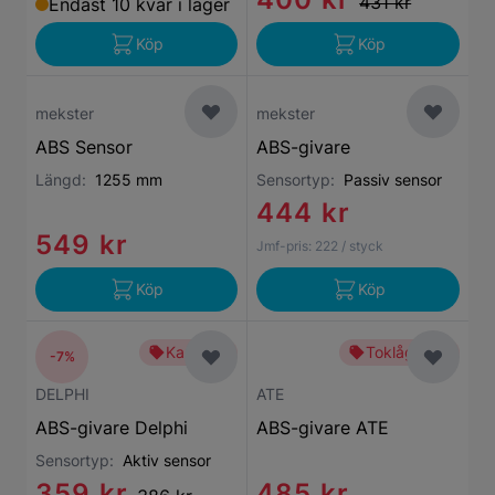
431 kr
Endast 10 kvar i lager
Köp
Köp
mekster
mekster
ABS Sensor
ABS-givare
Längd:
1255 mm
Sensortyp:
Passiv sensor
444 kr
549 kr
Jmf-pris:
222
/ styck
Köp
Köp
Kampanj
Toklågt pris
-7%
DELPHI
ATE
ABS-givare Delphi
ABS-givare ATE
Sensortyp:
Aktiv sensor
359 kr
485 kr