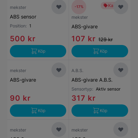
Kampanj
-17%
mekster
ABS sensor
mekster
Position:
1
ABS-givare
500 kr
107 kr
129 kr
Köp
Köp
mekster
A.B.S.
ABS-givare
ABS-givare A.B.S.
Sensortyp:
Aktiv sensor
90 kr
317 kr
Köp
Köp
mekster
mekster