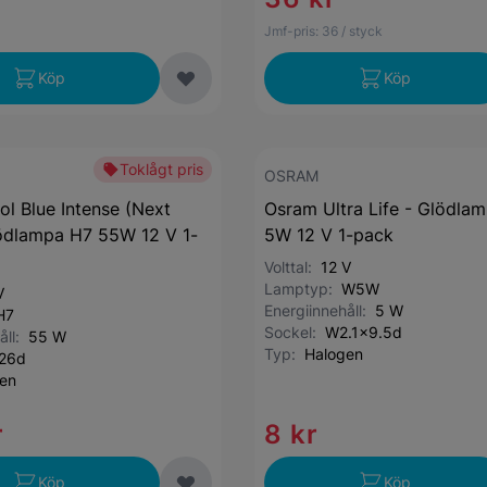
Jmf-pris:
36
/ styck
Köp
Köp
Toklågt pris
OSRAM
l Blue Intense (Next
Osram Ultra Life - Glödl
ödlampa H7 55W 12 V 1-
5W 12 V 1-pack
Volttal:
12 V
Lamptyp:
W5W
V
Energiinnehåll:
5 W
H7
Sockel:
W2.1x9.5d
åll:
55 W
Typ:
Halogen
26d
en
r
8 kr
Köp
Köp