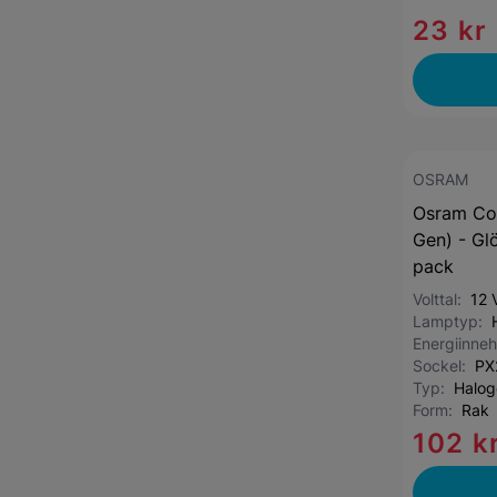
23 kr
OSRAM
Osram Coo
Gen) - Gl
pack
Volttal:
12 
Lamptyp:
Energiinneh
Sockel:
PX
Typ:
Halog
Form:
Rak
102 k