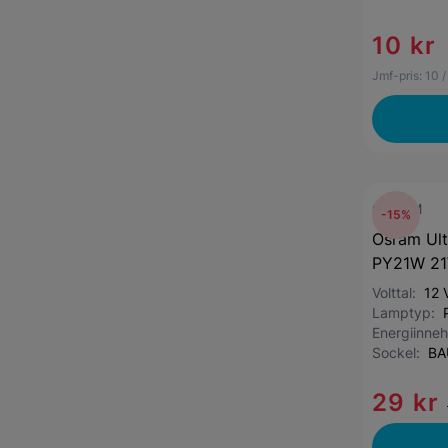
10 kr
Jmf-pris:
10
/
OSRAM
-15%
Osram Ult
PY21W 21
Volttal:
12 
Lamptyp:
Energiinneh
Sockel:
BA
29 kr