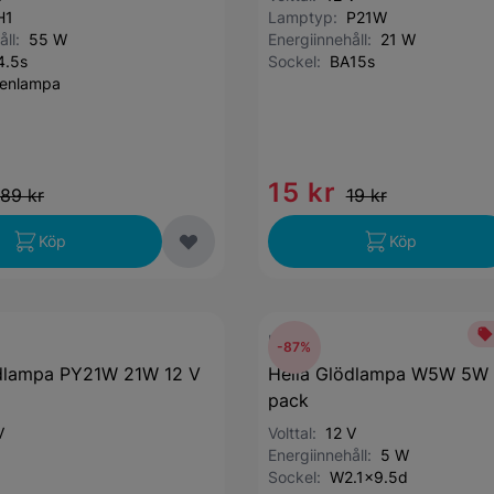
H1
Lamptyp:
P21W
åll:
55 W
Energiinnehåll:
21 W
4.5s
Sockel:
BA15s
genlampa
15 kr
89 kr
19 kr
Köp
Köp
HELLA
-87%
ödlampa PY21W 21W 12 V
Hella Glödlampa W5W 5W 
pack
V
Volttal:
12 V
Energiinnehåll:
5 W
Sockel:
W2.1x9.5d