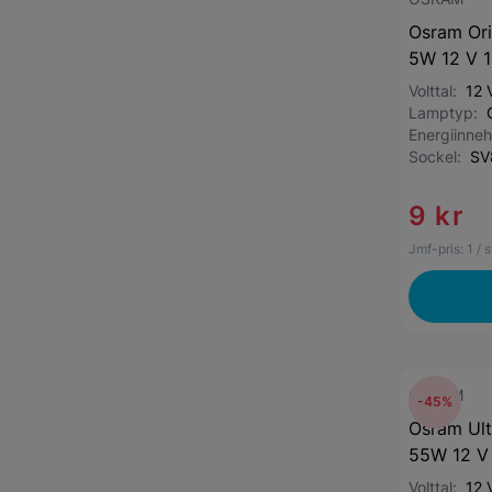
Osram Ori
5W 12 V 
Volttal:
12 
Lamptyp:
Energiinneh
Sockel:
SV
9 kr
Jmf-pris:
1
/ 
OSRAM
-45%
Osram Ult
55W 12 V
Volttal:
12 