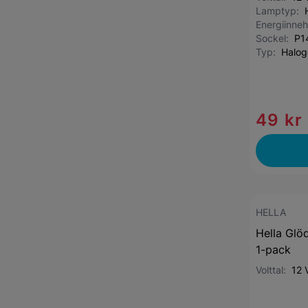
Lamptyp:
Energiinneh
Sockel:
P1
Typ:
Halo
49 kr
HELLA
Hella Gl
1-pack
Volttal:
12 