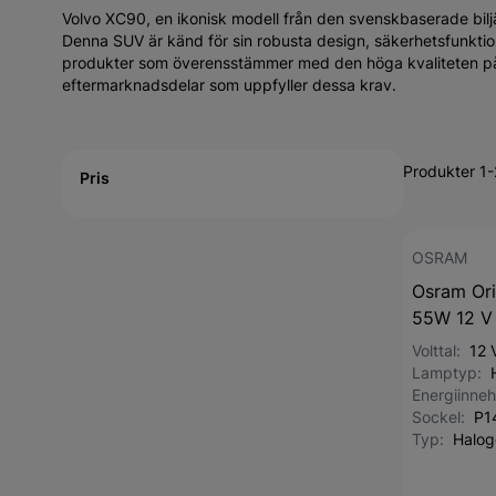
Volvo XC90, en ikonisk modell från den svenskbaserade biljä
Denna SUV är känd för sin robusta design, säkerhetsfunktioner
produkter som överensstämmer med den höga kvaliteten på 
eftermarknadsdelar som uppfyller dessa krav.
Active filtering
Produkter 1
Pris
OSRAM
Osram Ori
55W 12 V
Volttal:
12 
Lamptyp:
Energiinneh
Sockel:
P1
Typ:
Halog