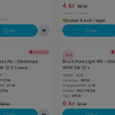
4 kr
30 kr
Jmf-pris:
4
/ styck
 styck
Endast 6 kvar i lager
Köp
Köp
Kampanj
Bosch
-81%
ra Life - Glödlampa
Bosch Pure Light WS - Gl
W 12 V 1-pack
W5W 5W 12 V
V
Volttal:
12 V
PY21W
Lamptyp:
W5W
åll:
21 W
Energiinnehåll:
5 W
U15s
Sockel:
W2,1x9,5d
Typ:
W5W
6 kr
34 kr
31 kr
Köp
Köp