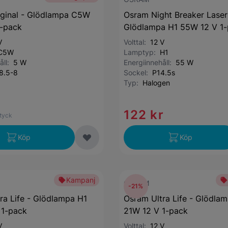
ginal - Glödlampa C5W
Osram Night Breaker Laser
1-pack
Glödlampa H1 55W 12 V 1
V
Volttal:
12 V
C5W
Lamptyp:
H1
åll:
5 W
Energiinnehåll:
55 W
8.5-8
Sockel:
P14.5s
Typ:
Halogen
122 kr
styck
Köp
Köp
Kampanj
OSRAM
-21%
ra Life - Glödlampa H1
Osram Ultra Life - Glödla
 1-pack
21W 12 V 1-pack
V
Volttal:
12 V