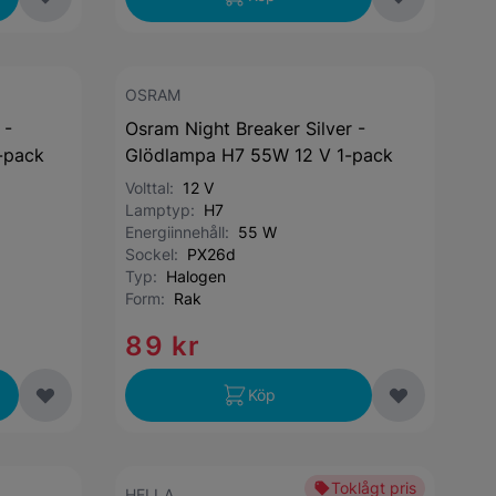
OSRAM
 -
Osram Night Breaker Silver -
-pack
Glödlampa H7 55W 12 V 1-pack
Volttal:
12 V
Lamptyp:
H7
Energiinnehåll:
55 W
Sockel:
PX26d
Typ:
Halogen
Form:
Rak
89 kr
Köp
Toklågt pris
HELLA