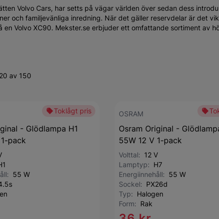
tten Volvo Cars, har setts på vägar världen över sedan dess introdu
 och familjevänliga inredning. När det gäller reservdelar är det vikt
en Volvo XC90. Mekster.se erbjuder ett omfattande sortiment av hö
-20 av 150
Toklågt pris
Tok
OSRAM
ginal - Glödlampa H1
Osram Original - Glödlamp
 1-pack
55W 12 V 1-pack
V
Volttal:
12 V
H1
Lamptyp:
H7
åll:
55 W
Energiinnehåll:
55 W
4.5s
Sockel:
PX26d
en
Typ:
Halogen
Form:
Rak
36 kr