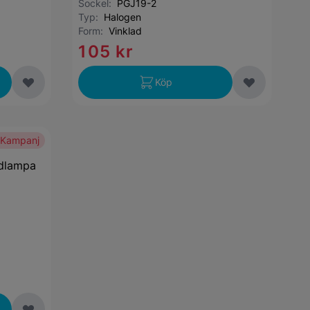
Sockel:
PGJ19-2
Typ:
Halogen
Form:
Vinklad
105 kr
Köp
Kampanj
ödlampa