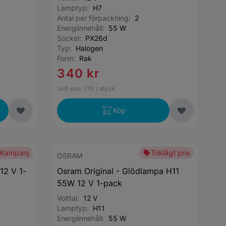
Lamptyp:
H7
Antal per förpackning:
2
Energiinnehåll:
55 W
Sockel:
PX26d
Typ:
Halogen
Form:
Rak
340 kr
Jmf-pris:
170
/ styck
Köp
Kampanj
Toklågt pris
OSRAM
12 V 1-
Osram Original - Glödlampa H11
55W 12 V 1-pack
Volttal:
12 V
Lamptyp:
H11
Energiinnehåll:
55 W