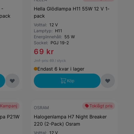
 -
Hella Glödlampa H11 55W 12 V 1-
-pack
pack
Volttal:
12 V
Lamptyp:
H11
Energiinnehåll:
55 W
Sockel:
PGJ 19-2
69 kr
Jmf-pris:
69
/ styck
Endast 6 kvar i lager
Köp
Kampanj
Toklågt pris
OSRAM
mpa P21W
Halogenlampa H7 Night Breaker
220 (2-Pack) Osram
Volttal:
12 V