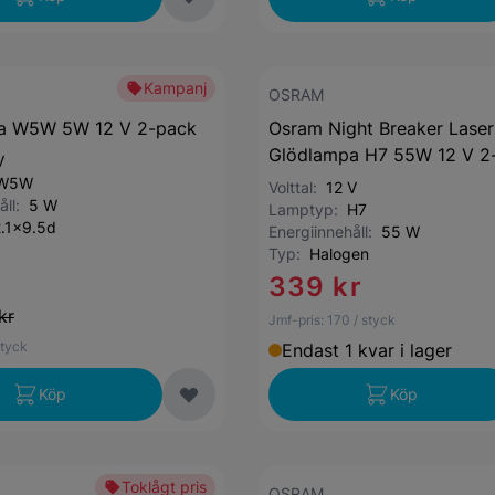
Kampanj
OSRAM
a W5W 5W 12 V 2-pack
Osram Night Breaker Laser
Glödlampa H7 55W 12 V 2
V
W5W
Volttal:
12 V
åll:
5 W
Lamptyp:
H7
.1x9.5d
Energiinnehåll:
55 W
Typ:
Halogen
339 kr
kr
Jmf-pris:
170
/ styck
styck
Endast 1 kvar i lager
Köp
Köp
Toklågt pris
OSRAM