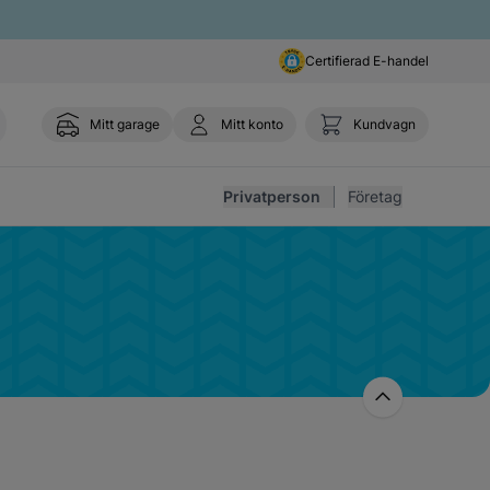
Certifierad E-handel
Mitt garage
Mitt konto
Kundvagn
Toggl
Privatperson
Företag