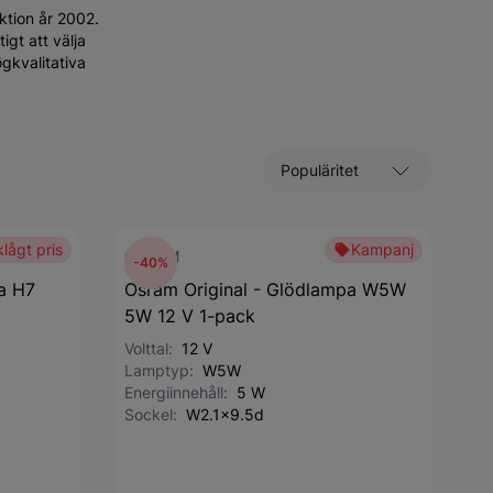
ktion år 2002.
igt att välja
gkvalitativa
Sortera efter
lågt pris
Kampanj
OSRAM
-40%
a H7
Osram Original - Glödlampa W5W
5W 12 V 1-pack
Volttal:
12 V
Lamptyp:
W5W
Energiinnehåll:
5 W
Sockel:
W2.1x9.5d