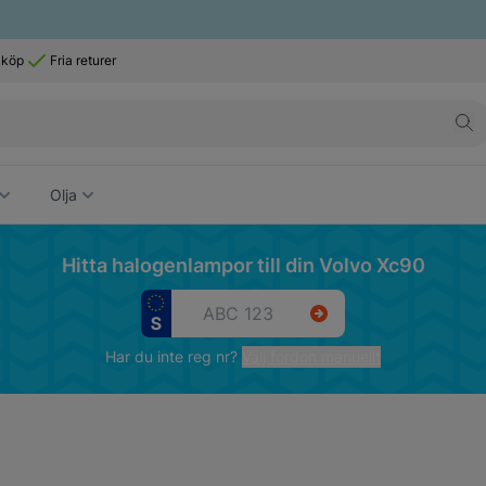
 köp
Fria returer
Olja
Hitta halogenlampor till din Volvo Xc90
Har du inte reg nr?
Välj fordon manuellt