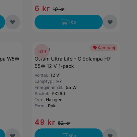
6 kr
10 kr
Köp
Kampanj
OSRAM
-21%
ampa W5W
Osram Ultra Life - Glödlampa H7
55W 12 V 1-pack
Volttal:
12 V
Lamptyp:
H7
Energiinnehåll:
55 W
Sockel:
PX26d
Typ:
Halogen
Form:
Rak
49 kr
62 kr
Köp