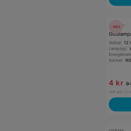
mekster
-56%
Glödlamp
Volttal:
12 
Lamptyp:
Energiinneh
Sockel:
W2
4 kr
9 
Jmf-pris:
2
/ 
OSRAM