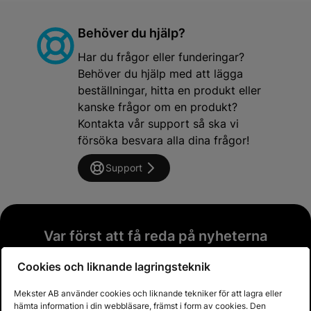
Behöver du hjälp?
Har du frågor eller funderingar?
Behöver du hjälp med att lägga
beställningar, hitta en produkt eller
kanske frågor om en produkt?
Kontakta vår support så ska vi
försöka besvara alla dina frågor!
Support
Var först att få reda på nyheterna
Prenumerera på vårt nyhetsbrev och var först
Cookies och liknande lagringsteknik
att få reda på nyheter och heta deals!
Mekster AB använder cookies och liknande tekniker för att lagra eller
Email address
hämta information i din webbläsare, främst i form av cookies. Den