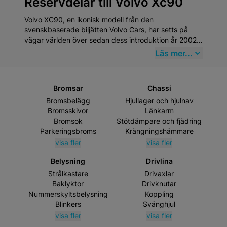
Reservdelar till Volvo Xc90
Volvo XC90, en ikonisk modell från den
svenskbaserade biljätten Volvo Cars, har setts på
vägar världen över sedan dess introduktion år 2002.
Denna SUV är känd för sin robusta design,
Läs mer...
säkerhetsfunktioner och familjevänliga inredning. När
det gäller reservdelar är det viktigt att välja
produkter som överensstämmer med den höga
Bromsar
Chassi
kvaliteten på en Volvo XC90. Mekster.se erbjuder ett
omfattande sortiment av högkvalitativa
Bromsbelägg
Hjullager och hjulnav
eftermarknadsdelar som uppfyller dessa krav.
Bromsskivor
Länkarm
Bromsok
Stötdämpare och fjädring
Parkeringsbroms
Krängningshämmare
visa fler
visa fler
Belysning
Drivlina
Strålkastare
Drivaxlar
Baklyktor
Drivknutar
Nummerskyltsbelysning
Koppling
Blinkers
Svänghjul
visa fler
visa fler