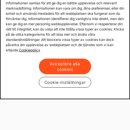
informationen samlas för att ge dig en bättre upplevelse och relevant
marknadsföring. Informationen kan vara om dig, dina preferenser, eller din
enhet och används mestadels för att webbplatsen ska fungerar som du
förväntar dig. Informationen identifierar dig vanligtvis inte direkt, men den
Prenumerera
kan ge dig en mer personlig webbupplevelse. Eftersom vi respekterar din
rätt till integritet, kan du välja att inte tillåta vissa typer av cookies. Klicka
på de olika kategorierna för att läsa mer och ändra våra
standardinställningar. Att blockera vissa typer av cookies kan dock
Köpvillkor & info
påverka din upplevelse av webbplatsen och de tjänster som vi kan
erbjuda.
Cookiepolicy
Support
Acceptera alla
cookies
Produkter & lösningar
Cookie-inställningar
Mekster.se
Prisgaranti på reservdelar
Lager i Sverige