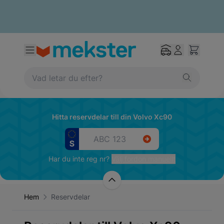
Hitta reservdelar till din Volvo Xc90
Har du inte reg nr?
Välj fordon manuellt
Hem
Reservdelar