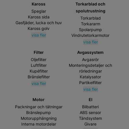
Kaross
Torkarblad och
spolutrustning
Speglar
Kaross sida
Torkarblad
Gasfjäder, lucka och huv
Torkararm
Kaross golv
Spolarpump
visa fler
Vindrutetorkarmotor
visa fler
Filter
Avgassystem
Oljefilter
Avgasrör
Luftfilter
Monteringsdetaljer och
Kupéfilter
rörledningar
Bränslefilter
Katalysator
Partikelfilter
visa fler
visa fler
Motor
El
Packningar och tätningar
Bilbatteri
Bränslepump
ABS sensor
Motorupphängning
Tändsystem
Interna motordelar
Givare