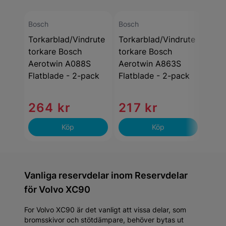
Bosch
Bosch
Bosc
Torkarblad/Vindrute
Torkarblad/Vindrute
Tork
torkare Bosch
torkare Bosch
tork
Aerotwin A088S
Aerotwin A863S
Aero
Flatblade - 2-pack
Flatblade - 2-pack
AR65
2-p
264 kr
217 kr
24
Köp
Köp
Vanliga reservdelar inom Reservdelar
för Volvo XC90
For Volvo XC90 är det vanligt att vissa delar, som
bromsskivor och stötdämpare, behöver bytas ut