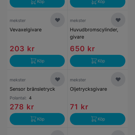
Köp
Köp
mekster
mekster
Vevaxelgivare
Huvudbromscylinder,
givare
203 kr
650 kr
Köp
Köp
mekster
mekster
Sensor bränsletryck
Oljetrycksgivare
Polantal:
4
278 kr
71 kr
Köp
Köp