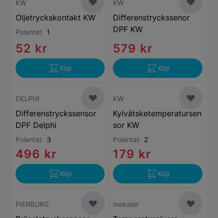
KW
KW
Oljetryckskontakt KW
Differenstryckssenor
DPF KW
Polantal:
1
52 kr
579 kr
Köp
Köp
DELPHI
KW
Differenstryckssensor
Kylvätsketemperatursen
DPF Delphi
sor KW
Polantal:
3
Polantal:
2
496 kr
179 kr
Köp
Köp
PIERBURG
mekster