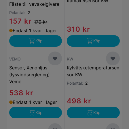
Kamaxelsensor KW
Fäste till vevaxelgivare
Polantal:
2
157 kr
179 kr
310 kr
Endast 1 kvar i lager
Köp
Köp
VEMO
KW
Sensor, Xenonljus
Kylvätsketemperatursen
(lysviddsreglering)
sor KW
Vemo
Polantal:
2
538 kr
498 kr
Endast 1 kvar i lager
Köp
Köp