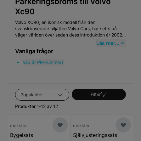
Parkeringsbroms till Volvo
Xc90
Volvo XC90, en ikonisk modell från den
svenskbaserade biljätten Volvo Cars, har setts på
vägar världen över sedan dess introduktion år 2002.
Denna SUV är känd för sin robusta design,
Läs mer...
säkerhetsfunktioner och familjevänliga inredning. När
Vanliga frågor
det gäller reservdelar är det viktigt att välja
produkter som överensstämmer med den höga
Vad är PR-nummer?
kvaliteten på en Volvo XC90. Mekster.se erbjuder ett
omfattande sortiment av högkvalitativa
eftermarknadsdelar som uppfyller dessa krav.
Sortera efter
Filter
Produkter 1-12 av 12
mekster
mekster
Bygelsats
Självjusteringssats