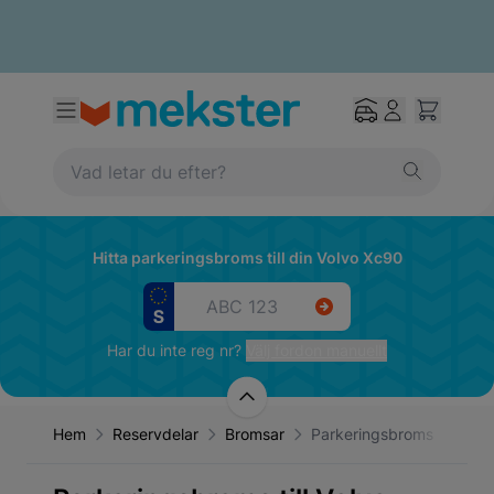
Hitta parkeringsbroms till din Volvo Xc90
Har du inte reg nr?
Välj fordon manuellt
Hem
Reservdelar
Bromsar
Parkeringsbroms