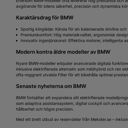
Eftersom BMW-modeller ofta levererar hög prestanda och anv
avgörande för bilens säkerhet, precision och dynamiska köre
Karaktärsdrag för BMW
Sportig körglädje: Kända för sin balanserade drivlina och
Premiumkomfort: Hög materialkvalitet, ergonomisk desig
Innovativ ingenjörskonst: Effektiva motorer, intelligenta
Modern kontra äldre modeller av BMW
Nyare BMW-modeller erbjuder avancerade digitala funktioner
inklusive elektrifierade alternativ som mildhybrid och ren e
ofta noggrant utvalda Filter för att bibehålla optimal prest
Senaste nyheterna om BMW
BMW fortsätter att expandera sitt elektrifierade modellprog
som adaptiva assistanssystem, digital cockpit och avancera
hållbarhet och högre precision.
Med ett brett utbud av reservdelar från Mekster.se – inklusiv