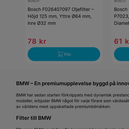
Bosch
Bosch
Bosch F026407097 Oljefilter –
Bosch 
Höjd 125 mm, Yttre Ø64 mm,
P7023,
Inre Ø32 mm
Diame
78 kr
61 k
Köp
BMW – En premiumupplevelse byggd på innov
BMW har sedan starten förknippats med dynamisk prestanda o
modeller, erbjuder BMW något för varje förare som värdesätte
av världens mest uppskattade premiumbilmärken.
Filter till BMW