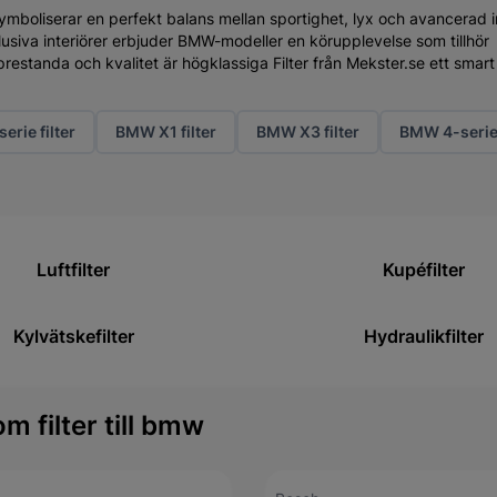
ymboliserar en perfekt balans mellan sportighet, lyx och avancerad 
usiva interiörer erbjuder BMW-modeller en körupplevelse som tillhör
estanda och kvalitet är högklassiga Filter från Mekster.se ett smart 
erie filter
BMW X1 filter
BMW X3 filter
BMW 4-serie 
Luftfilter
Kupéfilter
Kylvätskefilter
Hydraulikfilter
m filter till bmw