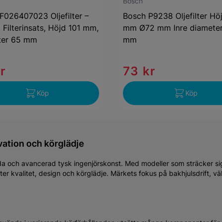
Bosch
F026407023 Oljefilter –
Bosch P9238 Oljefilter Hö
 Filterinsats, Höjd 101 mm,
mm Ø72 mm Inre diameter
ter 65 mm
mm
r
73 kr
Köp
Köp
ation och körglädje
ch avancerad tysk ingenjörskonst. Med modeller som sträcker sig fr
r kvalitet, design och körglädje. Märkets fokus på bakhjulsdrift, vä