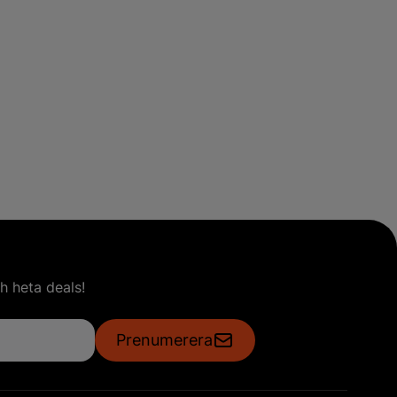
h heta deals!
Prenumerera