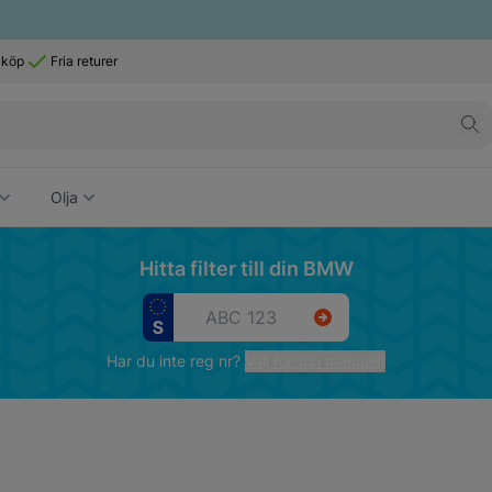
 köp
Fria returer
Olja
Hitta filter till din BMW
Har du inte reg nr?
Välj fordon manuellt