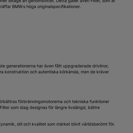
 slitage än genomsnittet. Detta gäller även Filter, som är
räffar BMW:s höga originalspecifikationer.
te generationerna har även fått uppgraderade drivlinor,
bara konstruktion och autentiska körkänsla, men de kräver
 förbättras förbränningsmotorerna och tekniska funktioner
lter som idag designas för längre livslängd, bättre
ynamik, stil och kvalitet som märket blivit världsberömt för.