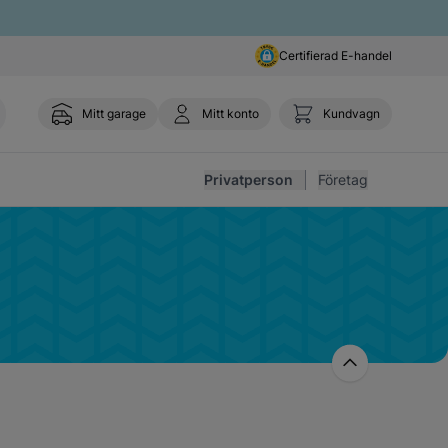
Certifierad E-handel
Mitt garage
Mitt konto
Kundvagn
Toggl
Privatperson
Företag