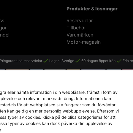
Produkter & lösningar
ss
Reservdelar
ågor
Tillbehör
ndel
Varumärken
Motor-magasin
Prisgaranti på reservdelar
Lager i Sverige
60 dagars öppet köp
Fria r
ra eller hämta information i din webbläsare, främst i form av
upplevelse och relevant marknadsföring. Informationen kan
mestadels för att webbplatsen ska fungerar som du förväntar
en den kan ge dig en mer personlig webbupplevelse. Eftersom vi
a vissa typer av cookies. Klicka på de olika kategorierna för att
vissa typer av cookies kan dock påverka din upplevelse av
y