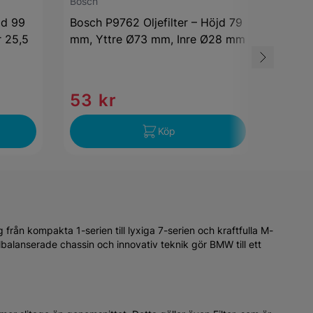
Bosch
Bosch
jd 99
Bosch P9762 Oljefilter – Höjd 79
Bosch 
 25,5
mm, Yttre Ø73 mm, Inre Ø28 mm
Filter
Diame
32.2 
53 kr
65 
Köp
ån kompakta 1-serien till lyxiga 7-serien och kraftfulla M-
lbalanserade chassin och innovativ teknik gör BMW till ett