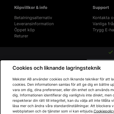
Köpvillkor & info
Support
Betalningsalternativ
Kontakta o
Leveransinformation
Vanliga fr
Öppet köp
Trygg E-ha
Returer
Cookies och liknande lagringsteknik
Mekster AB använder cookies och liknande tekniker för att lag
cookies. Den informationen samlas för att ge dig en bättre 
vara om dig, dina preferenser, eller din enhet och används 
dig. Informationen identifierar dig vanligtvis inte direkt, m
Copyright © 2013 - 2026 - Mekster AB
respekterar din rätt till integritet, kan du välja att inte tillåt
Organisationsnummer: 556917-2595
läsa mer och ändra våra standardinställningar. Att blockera 
Köpvillkor
Integritetspolicy
webbplatsen och de tjänster som vi kan erbjuda.
Cookiepolic