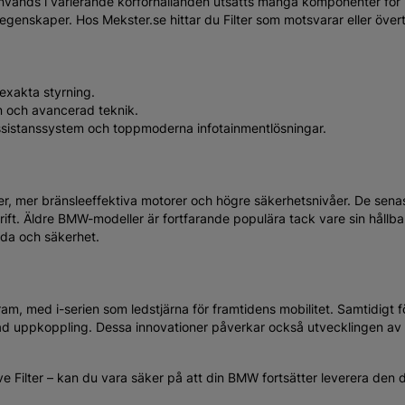
änds i varierande körförhållanden utsätts många komponenter för mer
genskaper. Hos Mekster.se hittar du Filter som motsvarar eller övert
 exakta styrning.
n och avancerad teknik.
 assistanssystem och toppmoderna infotainmentlösningar.
, mer bränsleeffektiva motorer och högre säkerhetsnivåer. De senas
ldrift. Äldre BMW-modeller är fortfarande populära tack vare sin håll
anda och säkerhet.
ram, med i-serien som ledstjärna för framtidens mobilitet. Samtidigt
d uppkoppling. Dessa innovationer påverkar också utvecklingen av Fi
e Filter – kan du vara säker på att din BMW fortsätter leverera den d