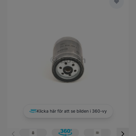
Main image
Click to view image in fullscreen
Klicka här för att se bilden i 360-vy
View larger image