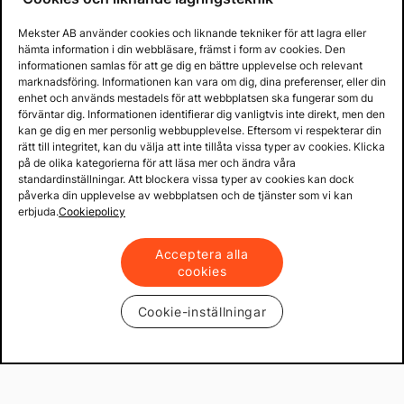
Mekster AB använder cookies och liknande tekniker för att lagra eller
Prisgaranti på reservdelar
hämta information i din webbläsare, främst i form av cookies. Den
Lager i Sverige
informationen samlas för att ge dig en bättre upplevelse och relevant
marknadsföring. Informationen kan vara om dig, dina preferenser, eller din
60 dagars öppet köp
enhet och används mestadels för att webbplatsen ska fungerar som du
Fria returer
förväntar dig. Informationen identifierar dig vanligtvis inte direkt, men den
kan ge dig en mer personlig webbupplevelse. Eftersom vi respekterar din
rätt till integritet, kan du välja att inte tillåta vissa typer av cookies. Klicka
på de olika kategorierna för att läsa mer och ändra våra
standardinställningar. Att blockera vissa typer av cookies kan dock
påverka din upplevelse av webbplatsen och de tjänster som vi kan
erbjuda.
Cookiepolicy
Acceptera alla
cookies
Cookie-inställningar
Copyright © 2013 - 2026 - Mekster AB
Organisationsnummer: 556917-2595
Köpvillkor
Integritetspolicy