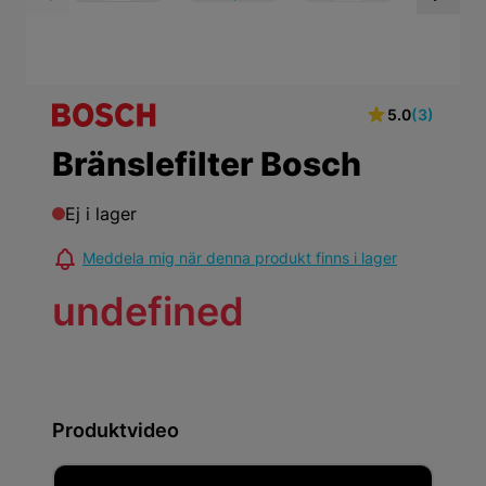
View larger image
View larger ima
Vi
5.0
(3)
Bränslefilter Bosch
Ej i lager
Meddela mig när denna produkt finns i lager
undefined
Produktvideo