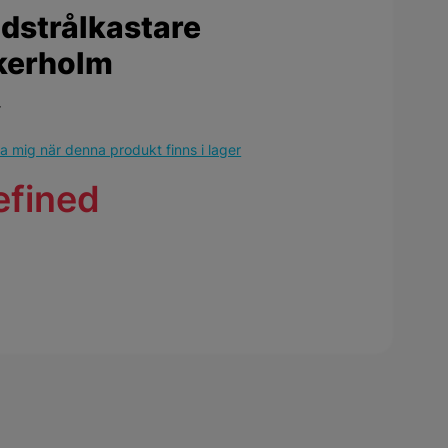
dstrålkastare
kerholm
r
 mig när denna produkt finns i lager
efined