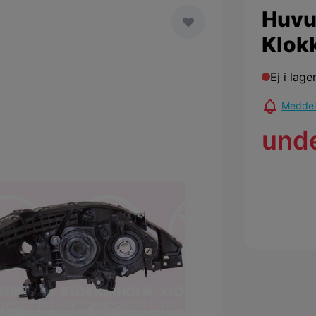
Huvu
Klok
Ej i lage
Meddela
und