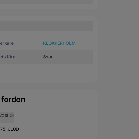
verkare
KLOKKERHOLM
ts färg
Svart
 fordon
del till
7510L0D