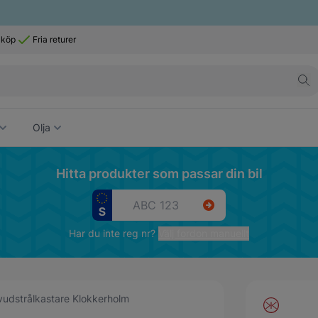
 köp
Fria returer
Olja
Hitta produkter som passar din bil
Har du inte reg nr?
Välj fordon manuellt
udstrålkastare Klokkerholm