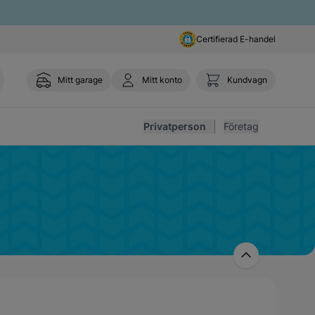
Certifierad E-handel
Mitt garage
Mitt konto
Kundvagn
Toggl
Privatperson
Företag