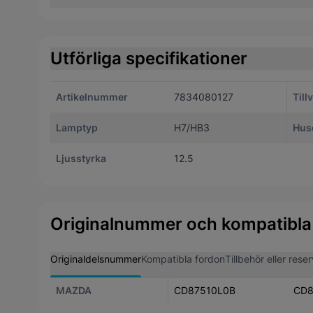
Utförliga specifikationer
Artikelnummer
7834080127
Till
Lamptyp
H7/HB3
Huse
Ljusstyrka
12.5
Originalnummer och kompatibla
Originaldelsnummer
Kompatibla fordon
Tillbehör eller reserv
MAZDA
CD87510L0B
CD8