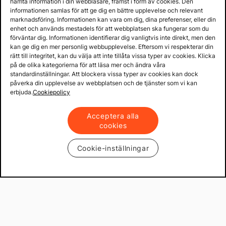
hämta information i din webbläsare, främst i form av cookies. Den
Lager i Sverige
informationen samlas för att ge dig en bättre upplevelse och relevant
marknadsföring. Informationen kan vara om dig, dina preferenser, eller din
60 dagars öppet köp
enhet och används mestadels för att webbplatsen ska fungerar som du
Fria returer
förväntar dig. Informationen identifierar dig vanligtvis inte direkt, men den
kan ge dig en mer personlig webbupplevelse. Eftersom vi respekterar din
rätt till integritet, kan du välja att inte tillåta vissa typer av cookies. Klicka
på de olika kategorierna för att läsa mer och ändra våra
standardinställningar. Att blockera vissa typer av cookies kan dock
påverka din upplevelse av webbplatsen och de tjänster som vi kan
erbjuda.
Cookiepolicy
Acceptera alla
cookies
Cookie-inställningar
Copyright © 2013 - 2026 - Mekster AB
Organisationsnummer: 556917-2595
Köpvillkor
Integritetspolicy