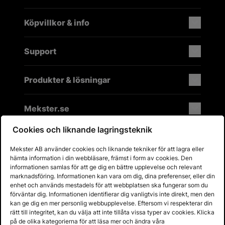
Köpvillkor & info
Support
Produkter & lösningar
Mekster.se
Cookies och liknande lagringsteknik
Mekster AB använder cookies och liknande tekniker för att lagra eller
Prisgaranti på reservdelar
hämta information i din webbläsare, främst i form av cookies. Den
Lager i Sverige
informationen samlas för att ge dig en bättre upplevelse och relevant
marknadsföring. Informationen kan vara om dig, dina preferenser, eller din
60 dagars öppet köp
enhet och används mestadels för att webbplatsen ska fungerar som du
Fria returer
förväntar dig. Informationen identifierar dig vanligtvis inte direkt, men den
kan ge dig en mer personlig webbupplevelse. Eftersom vi respekterar din
rätt till integritet, kan du välja att inte tillåta vissa typer av cookies. Klicka
på de olika kategorierna för att läsa mer och ändra våra