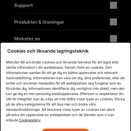
Support
Produkter & lösningar
Mekster.se
Cookies och liknande lagringsteknik
Mekster AB använder cookies och liknande tekniker för att lagra eller
Prisgaranti på reservdelar
hämta information i din webbläsare, främst i form av cookies. Den
Lager i Sverige
informationen samlas för att ge dig en bättre upplevelse och relevant
marknadsföring. Informationen kan vara om dig, dina preferenser, eller din
60 dagars öppet köp
enhet och används mestadels för att webbplatsen ska fungerar som du
Fria returer
förväntar dig. Informationen identifierar dig vanligtvis inte direkt, men den
kan ge dig en mer personlig webbupplevelse. Eftersom vi respekterar din
rätt till integritet, kan du välja att inte tillåta vissa typer av cookies. Klicka
på de olika kategorierna för att läsa mer och ändra våra
standardinställningar. Att blockera vissa typer av cookies kan dock
påverka din upplevelse av webbplatsen och de tjänster som vi kan
erbjuda.
Cookiepolicy