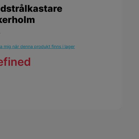
dstrålkastare
kerholm
r
 mig när denna produkt finns i lager
efined