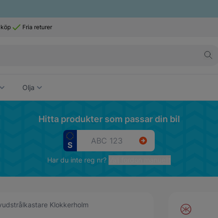
 köp
Fria returer
Olja
Hitta produkter som passar din bil
Har du inte reg nr?
Välj fordon manuellt
udstrålkastare Klokkerholm