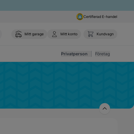
Certifierad E-handel
Mitt garage
Mitt konto
Kundvagn
Toggl
Privatperson
Företag