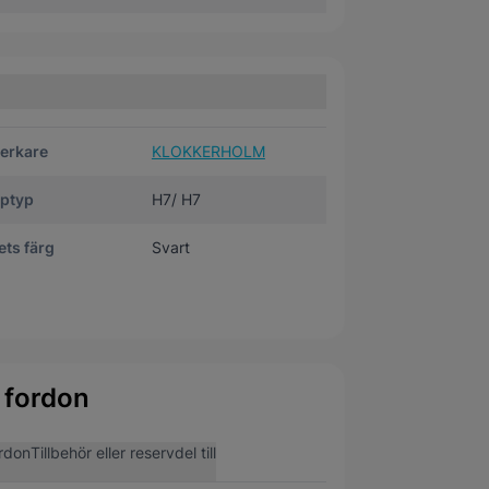
verkare
KLOKKERHOLM
ptyp
H7/ H7
ts färg
Svart
 fordon
rdon
Tillbehör eller reservdel till