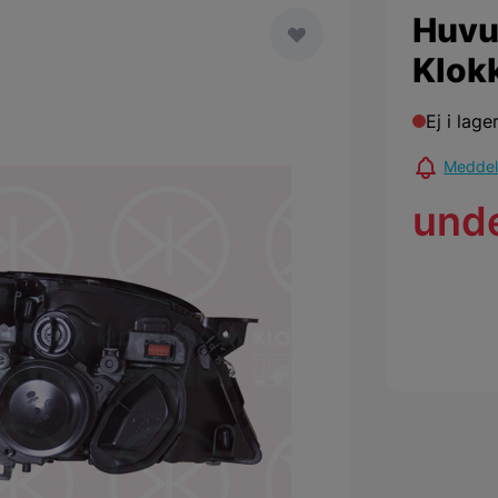
Huvu
Klok
Ej i lage
Meddela
und