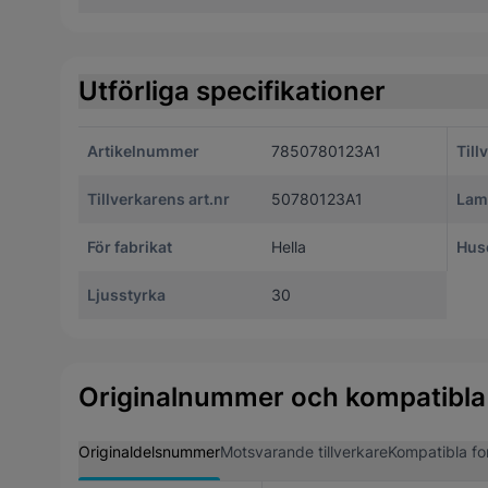
Utförliga specifikationer
Artikelnummer
7850780123A1
Till
Tillverkarens art.nr
50780123A1
Lam
För fabrikat
Hella
Huse
Ljusstyrka
30
Originalnummer och kompatibla
Originaldelsnummer
Motsvarande tillverkare
Kompatibla fo