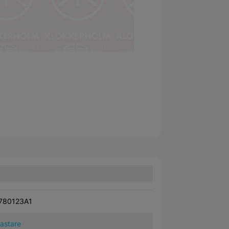
780123A1
kastare