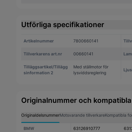
Utförliga specifikationer
Artikelnummer
7800660141
Till
Tillverkarens art.nr
00660141
Lam
Tilläggsartikel/Tillägg
Med ställmotor för
Ljus
sinformation 2
lysviddsreglering
Originalnummer och kompatibla
Originaldelsnummer
Motsvarande tillverkare
Kompatibla fo
BMW
63126910777
631