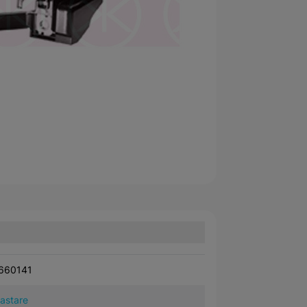
660141
kastare