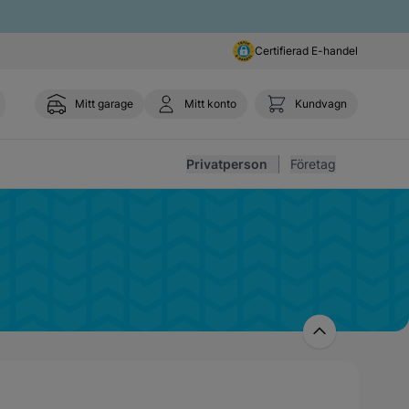
Certifierad E-handel
Mitt garage
Mitt konto
Kundvagn
Toggl
Privatperson
Företag