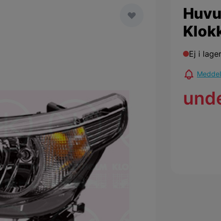
Huvu
Klok
Ej i lage
Meddela
und