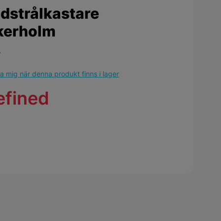
dstrålkastare
kerholm
r
 mig när denna produkt finns i lager
efined