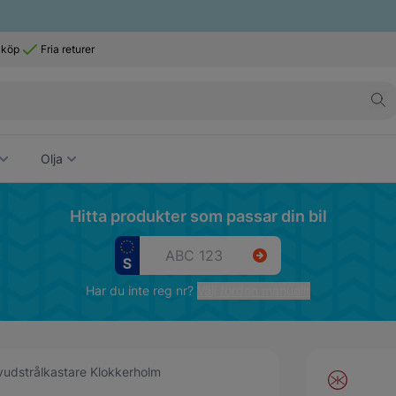
 köp
Fria returer
Olja
Hitta produkter som passar din bil
Har du inte reg nr?
Välj fordon manuellt
udstrålkastare Klokkerholm