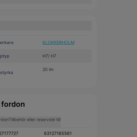
verkare
KLOKKERHOLM
ptyp
H7/ H7
20 lm
styrka
 fordon
rdon
Tillbehör eller reservdel till
27177727
63127165561