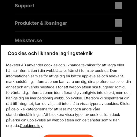
Support
Produkter & lösningar
Mekster.se
Cookies och liknande lagringsteknik
Mekster AB använder cookies och liknande tekniker för att lagra eller
Prisgaranti på reservdelar
hämta information i din webbläsare, främst i form av cookies. Den
Lager i Sverige
informationen samlas för att ge dig en bättre upplevelse och relevant
marknadsföring. Informationen kan vara om dig, dina preferenser, eller din
60 dagars öppet köp
enhet och används mestadels för att webbplatsen ska fungerar som du
Fria returer
förväntar dig. Informationen identifierar dig vanligtvis inte direkt, men den
kan ge dig en mer personlig webbupplevelse. Eftersom vi respekterar din
rätt till integritet, kan du välja att inte tillåta vissa typer av cookies. Klicka
på de olika kategorierna för att läsa mer och ändra våra
standardinställningar. Att blockera vissa typer av cookies kan dock
påverka din upplevelse av webbplatsen och de tjänster som vi kan
erbjuda.
Cookiepolicy