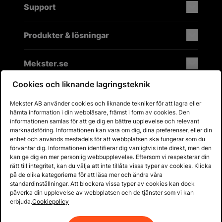
Support
Produkter & lösningar
Mekster.se
Cookies och liknande lagringsteknik
Mekster AB använder cookies och liknande tekniker för att lagra eller
Prisgaranti på reservdelar
hämta information i din webbläsare, främst i form av cookies. Den
Lager i Sverige
informationen samlas för att ge dig en bättre upplevelse och relevant
marknadsföring. Informationen kan vara om dig, dina preferenser, eller din
60 dagars öppet köp
enhet och används mestadels för att webbplatsen ska fungerar som du
Fria returer
förväntar dig. Informationen identifierar dig vanligtvis inte direkt, men den
kan ge dig en mer personlig webbupplevelse. Eftersom vi respekterar din
rätt till integritet, kan du välja att inte tillåta vissa typer av cookies. Klicka
på de olika kategorierna för att läsa mer och ändra våra
standardinställningar. Att blockera vissa typer av cookies kan dock
påverka din upplevelse av webbplatsen och de tjänster som vi kan
erbjuda.
Cookiepolicy