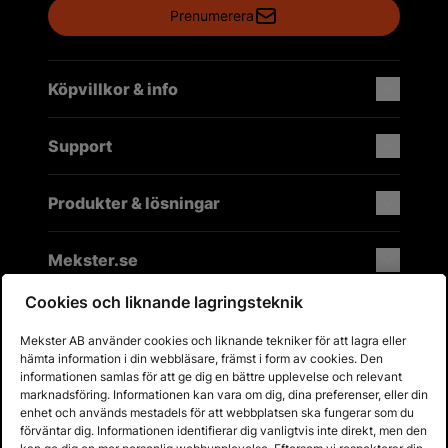
Prenumerera
Köpvillkor & info
Support
Produkter & lösningar
Mekster.se
Cookies och liknande lagringsteknik
Mekster AB använder cookies och liknande tekniker för att lagra eller
Prisgaranti på reservdelar
hämta information i din webbläsare, främst i form av cookies. Den
Lager i Sverige
informationen samlas för att ge dig en bättre upplevelse och relevant
marknadsföring. Informationen kan vara om dig, dina preferenser, eller din
60 dagars öppet köp
enhet och används mestadels för att webbplatsen ska fungerar som du
Fria returer
förväntar dig. Informationen identifierar dig vanligtvis inte direkt, men den