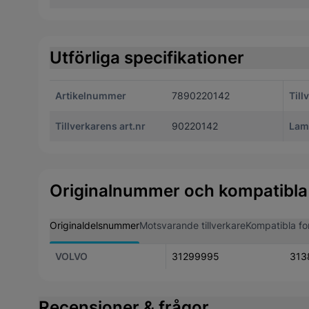
Utförliga specifikationer
Artikelnummer
7890220142
Till
Tillverkarens art.nr
90220142
Lam
Originalnummer och kompatibla
Originaldelsnummer
Motsvarande tillverkare
Kompatibla fo
VOLVO
31299995
313
Recensioner & frågor