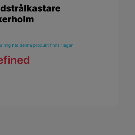
dstrålkastare
kerholm
r
 mig när denna produkt finns i lager
efined