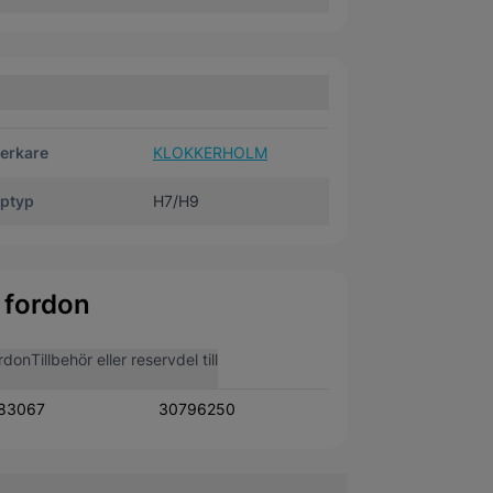
verkare
KLOKKERHOLM
ptyp
H7/H9
 fordon
rdon
Tillbehör eller reservdel till
83067
30796250