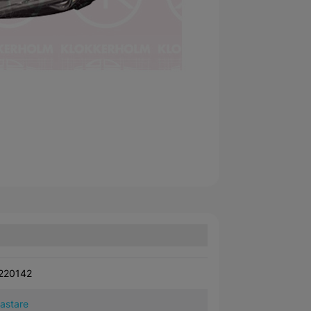
220142
kastare