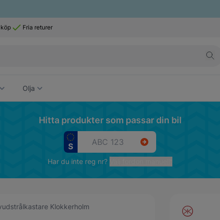
 köp
Fria returer
Olja
Hitta produkter som passar din bil
Har du inte reg nr?
Välj fordon manuellt
udstrålkastare Klokkerholm