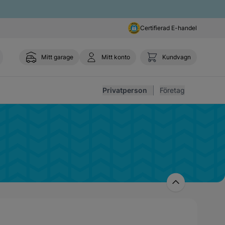
Certifierad E-handel
Mitt garage
Mitt konto
Kundvagn
Toggl
Privatperson
Företag