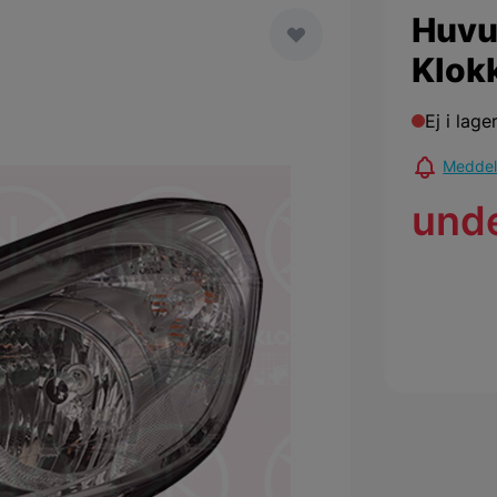
Huvu
Klok
Ej i lage
Meddela
und