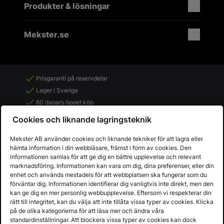
Produkter & lösningar
Mekster.se
Prisgaranti på reservdelar
Lager i Sverige
60 dagars öppet köp
Fria returer
Cookies och liknande lagringsteknik
Mekster AB använder cookies och liknande tekniker för att lagra eller
hämta information i din webbläsare, främst i form av cookies. Den
informationen samlas för att ge dig en bättre upplevelse och relevant
marknadsföring. Informationen kan vara om dig, dina preferenser, eller din
enhet och används mestadels för att webbplatsen ska fungerar som du
förväntar dig. Informationen identifierar dig vanligtvis inte direkt, men den
kan ge dig en mer personlig webbupplevelse. Eftersom vi respekterar din
rätt till integritet, kan du välja att inte tillåta vissa typer av cookies. Klicka
på de olika kategorierna för att läsa mer och ändra våra
standardinställningar. Att blockera vissa typer av cookies kan dock