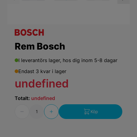
View larger image
View larger ima
Vi
Rem Bosch
I leverantörs lager,
hos dig inom 5-8 dagar
Endast 3 kvar i lager
undefined
Totalt:
undefined
Antal
Köp