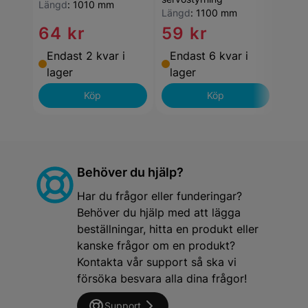
Längd
:
1010 mm
Längd
:
1100 mm
64 kr
59 kr
68
Endast 2 kvar i
Endast 6 kvar i
End
lager
lager
lag
Köp
Köp
Behöver du hjälp?
Har du frågor eller funderingar?
Behöver du hjälp med att lägga
beställningar, hitta en produkt eller
kanske frågor om en produkt?
Kontakta vår support så ska vi
försöka besvara alla dina frågor!
Support