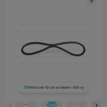
Main image
Click to view image in fullscreen
Klicka här för att se bilden i 360-vy
View larger image