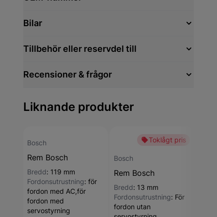
Bilar
Tillbehör eller reservdel till
Recensioner & frågor
Liknande produkter
Toklågt pris
Bosch
Rem Bosch
Bosch
Bosc
Bredd
:
119 mm
Rem Bosch
Rem
Fordonsutrustning
:
för
Bredd
:
13 mm
fordon med AC,för
Fordonsutrustning
:
För
fordon med
fordon utan
servostyrning
servostyrning