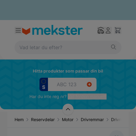
Hitta produkter som passar din bil
Har du inte reg nr?
Välj fordon manuellt
Hem
Reservdelar
Motor
Drivremmar
Drivrem