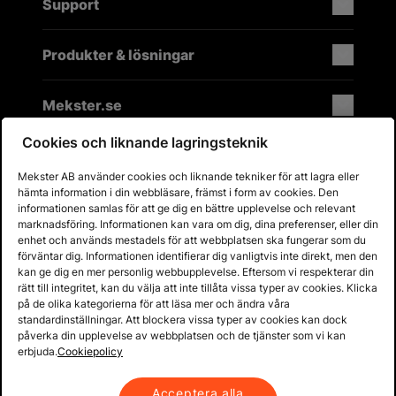
Support
Produkter & lösningar
Mekster.se
Cookies och liknande lagringsteknik
Mekster AB använder cookies och liknande tekniker för att lagra eller
Prisgaranti på reservdelar
hämta information i din webbläsare, främst i form av cookies. Den
Lager i Sverige
informationen samlas för att ge dig en bättre upplevelse och relevant
marknadsföring. Informationen kan vara om dig, dina preferenser, eller din
60 dagars öppet köp
enhet och används mestadels för att webbplatsen ska fungerar som du
Fria returer
förväntar dig. Informationen identifierar dig vanligtvis inte direkt, men den
kan ge dig en mer personlig webbupplevelse. Eftersom vi respekterar din
rätt till integritet, kan du välja att inte tillåta vissa typer av cookies. Klicka
på de olika kategorierna för att läsa mer och ändra våra
standardinställningar. Att blockera vissa typer av cookies kan dock
påverka din upplevelse av webbplatsen och de tjänster som vi kan
erbjuda.
Cookiepolicy
Acceptera alla