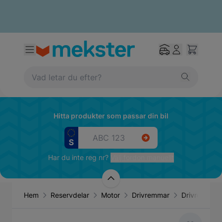
Hitta produkter som passar din bil
Har du inte reg nr?
Välj fordon manuellt
Hem
Reservdelar
Motor
Drivremmar
Drivrem