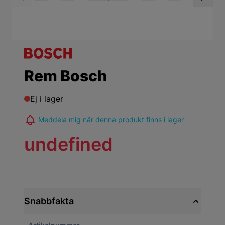
View larger image
View larger ima
Vi
Rem Bosch
Ej i lager
Meddela mig när denna produkt finns i lager
undefined
Snabbfakta