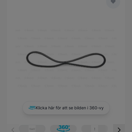
Main image
Click to view image in fullscreen
Klicka här för att se bilden i 360-vy
View larger image