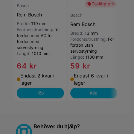
Toklågt pris
Bosch
Rem Bosch
Bosch
Bosc
Bredd
:
119 mm
Rem Bosch
Rem
Fordonsutrustning
:
för
Bredd
:
13 mm
fordon med AC,för
Fordonsutrustning
:
För
fordon med
fordon utan
servostyrning
servostyrning
Längd
:
1010 mm
Längd
:
1100 mm
64 kr
59 kr
68
Endast 2 kvar i
Endast 6 kvar i
End
lager
lager
lag
Köp
Köp
Behöver du hjälp?