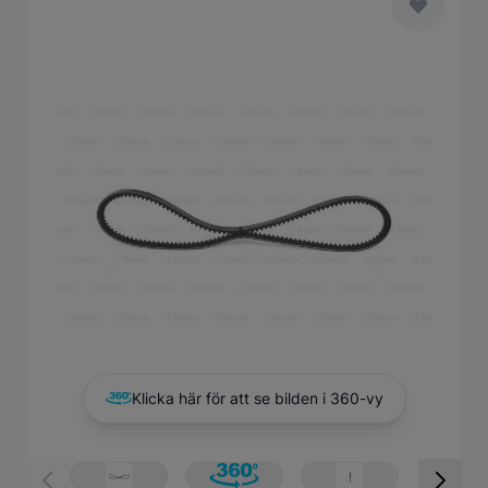
Main image
Click to view image in fullscreen
Klicka här för att se bilden i 360-vy
View larger image