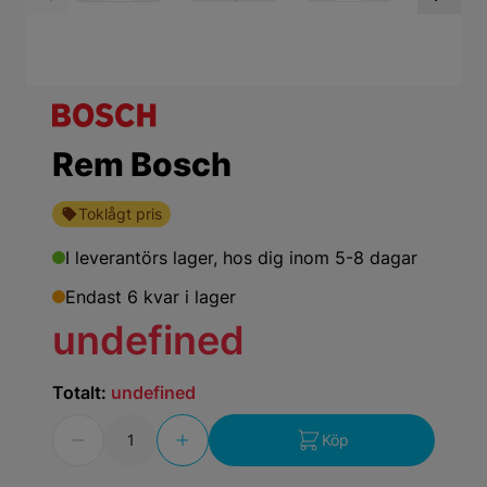
View larger image
View larger ima
Vi
Rem Bosch
Toklågt pris
I leverantörs lager,
hos dig inom 5-8 dagar
Endast 6 kvar i lager
undefined
Totalt:
undefined
Antal
Köp