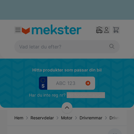
Hitta produkter som passar din bil
Har du inte reg nr?
Välj fordon manuellt
Hem
Reservdelar
Motor
Drivremmar
Drivrem