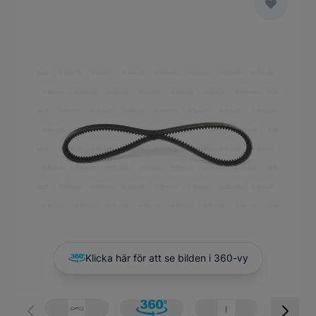
Main image
Click to view image in fullscreen
Klicka här för att se bilden i 360-vy
View larger image