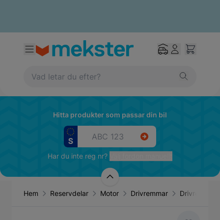
Hitta produkter som passar din bil
Har du inte reg nr?
Välj fordon manuellt
Hem
Reservdelar
Motor
Drivremmar
Drivrem