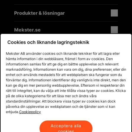
Produkter & lösningar
Mekster.se
Cookies och liknande lagringsteknik
Mekster AB använder cookies och liknande tekniker för att lagra eller
Prisgaranti på reservdelar
hämta information i din webbläsare, främst i form av cookies. Den
Lager i Sverige
informationen samlas för att ge dig en bättre upplevelse och relevant
marknadsföring. Informationen kan vara om dig, dina preferenser, eller din
60 dagars öppet köp
enhet och används mestadels för att webbplatsen ska fungerar som du
Fria returer
förväntar dig. Informationen identifierar dig vanligtvis inte direkt, men den
kan ge dig en mer personlig webbupplevelse. Eftersom vi respekterar din
rätt till integritet, kan du välja att inte tillåta vissa typer av cookies. Klicka
på de olika kategorierna för att läsa mer och ändra våra
standardinställningar. Att blockera vissa typer av cookies kan dock
påverka din upplevelse av webbplatsen och de tjänster som vi kan
erbjuda.
Cookiepolicy
Acceptera alla
cookies