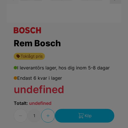
View larger image
View larger ima
Vi
Rem Bosch
Toklågt pris
I leverantörs lager,
hos dig inom 5-8 dagar
Endast 6 kvar i lager
undefined
Totalt:
undefined
Antal
Köp