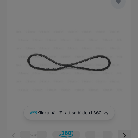
Main image
Click to view image in fullscreen
Klicka här för att se bilden i 360-vy
View larger image