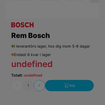
View larger image
View larger ima
Vi
Rem Bosch
I leverantörs lager,
hos dig inom 5-8 dagar
Endast 6 kvar i lager
undefined
Totalt:
undefined
Antal
Köp