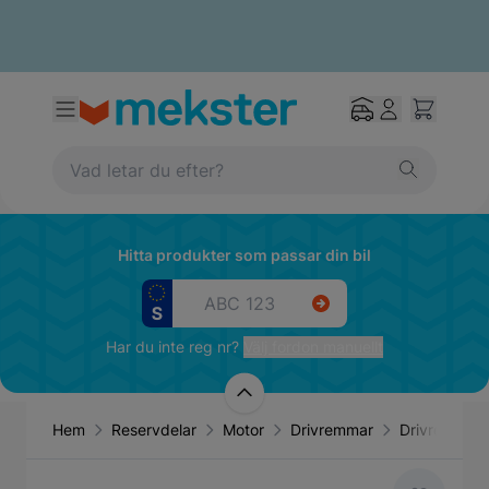
Hitta produkter som passar din bil
Har du inte reg nr?
Välj fordon manuellt
Hem
Reservdelar
Motor
Drivremmar
Drivrem