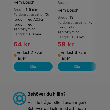
Rem Bosch
Bosch
Bosc
Bredd
:
119 mm
Rem Bosch
Rem
Fordonsutrustning
:
för
Bredd
:
13 mm
fordon med AC,för
Fordonsutrustning
:
För
fordon med
fordon utan
servostyrning
servostyrning
Längd
:
1010 mm
Längd
:
1100 mm
64 kr
59 kr
68
Endast 2 kvar i
Endast 6 kvar i
End
lager
lager
lag
Köp
Köp
Behöver du hjälp?
Har du frågor eller funderingar?
Behöver du hjälp med att lägga