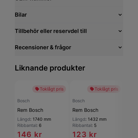
Bilar
Tillbehör eller reservdel till
Recensioner & frågor
Liknande produkter
Toklågt pris
Toklågt pris
-15
Bosch
Bosch
Bosc
Rem Bosch
Rem Bosch
Rem
Längd
:
1740 mm
Längd
:
1432 mm
Läng
Ribbantal
:
6
Ribbantal
:
5
Ribba
146 kr
123 kr
12