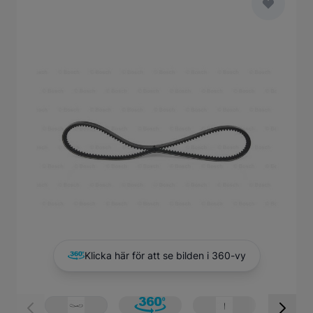
Main image
Click to view image in fullscreen
Klicka här för att se bilden i 360-vy
View larger image