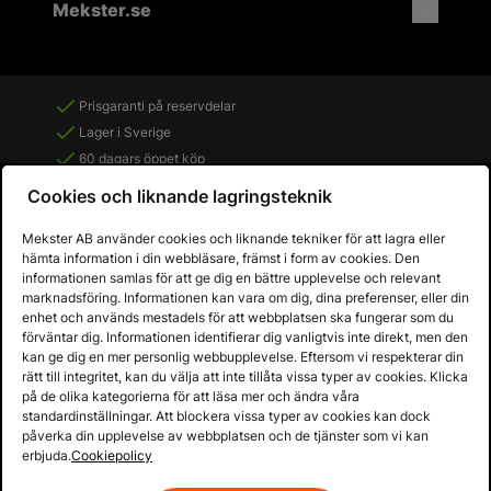
Mekster.se
Prisgaranti på reservdelar
Lager i Sverige
60 dagars öppet köp
Fria returer
Cookies och liknande lagringsteknik
Mekster AB använder cookies och liknande tekniker för att lagra eller
hämta information i din webbläsare, främst i form av cookies. Den
informationen samlas för att ge dig en bättre upplevelse och relevant
marknadsföring. Informationen kan vara om dig, dina preferenser, eller din
enhet och används mestadels för att webbplatsen ska fungerar som du
förväntar dig. Informationen identifierar dig vanligtvis inte direkt, men den
kan ge dig en mer personlig webbupplevelse. Eftersom vi respekterar din
rätt till integritet, kan du välja att inte tillåta vissa typer av cookies. Klicka
på de olika kategorierna för att läsa mer och ändra våra
standardinställningar. Att blockera vissa typer av cookies kan dock
påverka din upplevelse av webbplatsen och de tjänster som vi kan
Copyright © 2013 - 2026 - Mekster AB
erbjuda.
Cookiepolicy
Organisationsnummer: 556917-2595