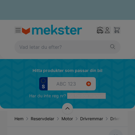
Hitta produkter som passar din bil
Har du inte reg nr?
Välj fordon manuellt
Hem
Reservdelar
Motor
Drivremmar
Drivrem