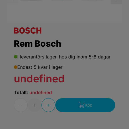
View larger image
View larger ima
Vi
Rem Bosch
I leverantörs lager,
hos dig inom 5-8 dagar
Endast 5 kvar i lager
undefined
Totalt:
undefined
Antal
Köp