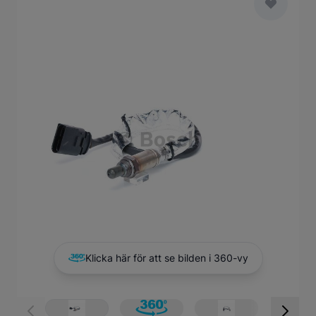
Main image
Click to view image in fullscreen
Klicka här för att se bilden i 360-vy
View larger image