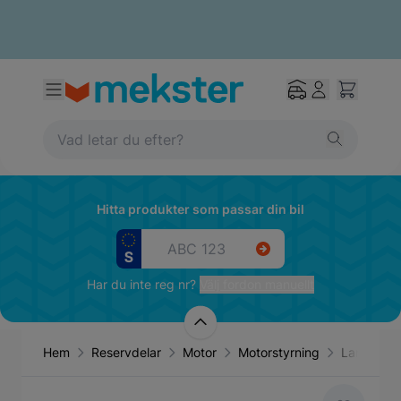
Hitta produkter som passar din bil
Har du inte reg nr?
Välj fordon manuellt
Hem
Reservdelar
Motor
Motorstyrning
Lambdas