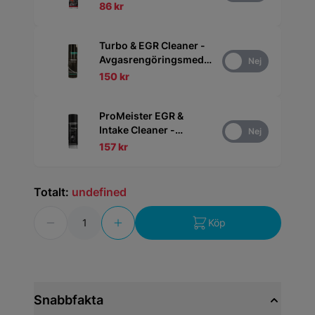
86 kr
Turbo & EGR Cleaner -
Avgasrengöringsmedel
Ja
Nej
500 ml
150 kr
ProMeister EGR &
Intake Cleaner -
Ja
Nej
Insugsrenare 200 ml
157 kr
Totalt:
undefined
Antal
Köp
Snabbfakta