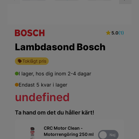
View larger image
View larger ima
Vi
5.0
(1)
Lambdasond Bosch
Toklågt pris
I lager,
hos dig inom 2-4 dagar
Endast 5 kvar i lager
undefined
Ta hand om det du håller kärt!
CRC Motor Clean -
Motorrengöring 250 ml
Ja
Nej