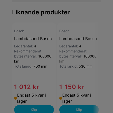
Liknande produkter
Bosch
Bosch
Lambdasond Bosch
Lambdasond Bosch
Bosc
Ledarantal
:
4
Ledarantal
:
4
Lam
Rekommenderat
Rekommenderat
Ledar
bytesintervall
:
160000
bytesintervall
:
160000
Läng
km
km
Polan
Totallängd
:
700 mm
Totallängd
:
530 mm
Reko
bytes
km
1 012 kr
1 150 kr
1 
Endast 5 kvar i
Endast 5 kvar i
End
lager
lager
lag
Köp
Köp