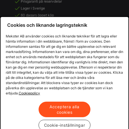
Prisgaranti på reservdelar
Lager i Sverige
60 dagars öppet köp
Fria returer
Cookies och liknande lagringsteknik
Mekster AB använder cookies och liknande tekniker för att lagra eller
hämta information i din webbläsare, främst i form av cookies. Den
informationen samlas för att ge dig en bättre upplevelse och relevant
marknadsföring. Informationen kan vara om dig, dina preferenser, eller din
enhet och används mestadels för att webbplatsen ska fungerar som du
förväntar dig. Informationen identifierar dig vanligtvis inte direkt, men den
kan ge dig en mer personlig webbupplevelse. Eftersom vi respekterar din
rätt till integritet, kan du välja att inte tillåta vissa typer av cookies. Klicka
på de olika kategorierna för att läsa mer och ändra våra
standardinställningar. Att blockera vissa typer av cookies kan dock
påverka din upplevelse av webbplatsen och de tjänster som vi kan
Copyright © 2013 - 2026 - Mekster AB
erbjuda.
Cookiepolicy
Organisationsnummer: 556917-2595
Köpvillkor
Integritetspolicy
Acceptera alla
cookies
Cookie-inställningar