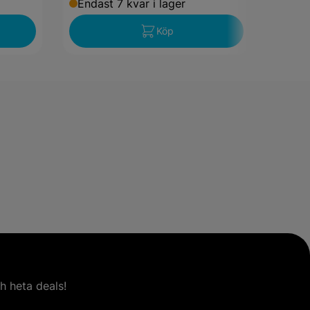
Endast 7 kvar i lager
Enda
Köp
h heta deals!