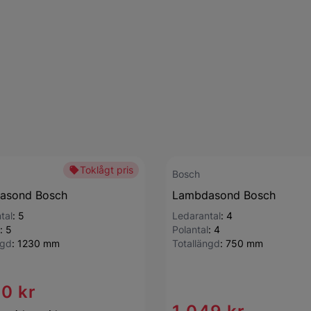
Toklågt pris
Bosch
asond Bosch
Lambdasond Bosch
tal
:
5
Ledarantal
:
4
:
5
Polantal
:
4
ngd
:
1230 mm
Totallängd
:
750 mm
50 kr