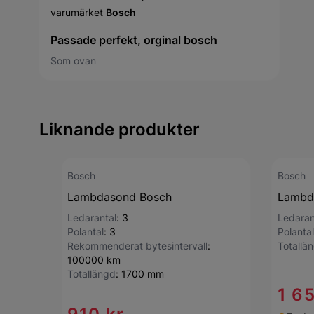
varumärket
Bosch
Passade perfekt, orginal bosch
Som ovan
Liknande produkter
Bosch
Bosch
Lambdasond Bosch
Lambd
Ledarantal
:
3
Ledaran
Polantal
:
3
Polantal
Rekommenderat bytesintervall
:
Totallä
100000 km
Totallängd
:
1700 mm
1 6