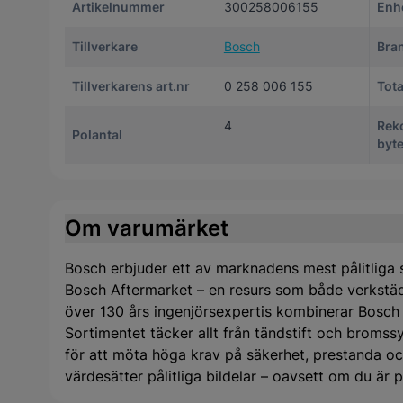
Artikelnummer
300258006155
Enh
Tillverkare
Bosch
Bra
Tillverkarens art.nr
0 258 006 155
Tota
4
Rek
Polantal
byte
Om varumärket
Bosch erbjuder ett av marknadens mest pålitliga s
Bosch Aftermarket – en resurs som både verkstäd
över 130 års ingenjörsexpertis kombinerar Bosch
Sortimentet täcker allt från tändstift och bromssys
för att möta höga krav på säkerhet, prestanda och
värdesätter pålitliga bildelar – oavsett om du är pr