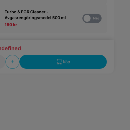
Turbo & EGR Cleaner -
Avgasrengöringsmedel 500 ml
Ja
Nej
150 kr
ndefined
Köp