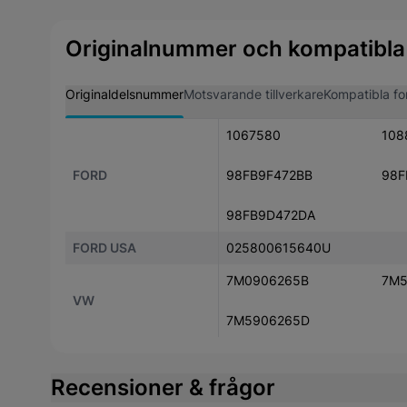
Originalnummer och kompatibla
Originaldelsnummer
Motsvarande tillverkare
Kompatibla fo
1067580
108
FORD
98FB9F472BB
98F
98FB9D472DA
FORD USA
025800615640U
7M0906265B
7M5
VW
7M5906265D
Recensioner & frågor