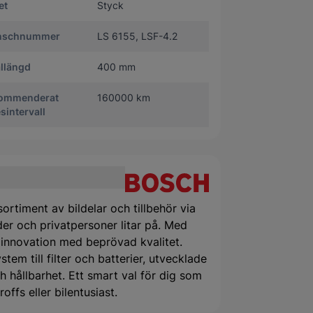
et
Styck
nschnummer
LS 6155, LSF-4.2
llängd
400 mm
ommenderat
160000 km
sintervall
ortiment av bildelar och tillbehör via
er och privatpersoner litar på. Med
 innovation med beprövad kvalitet.
tem till filter och batterier, utvecklade
 hållbarhet. Ett smart val för dig som
offs eller bilentusiast.