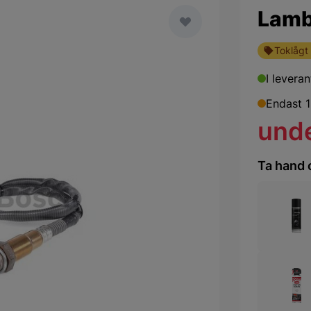
Lamb
Toklågt 
I levera
Endast 1
und
Ta hand 