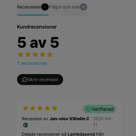
Recensioner
Frågor och svar
1
0
Kundrecensioner
5
av
5
1 recensioner
Skriv recension
Verifierad
11 april 2025
Recension av
Jan-olov Vilhelm C
2025-04-
11
Delade recensioner på
Lambdasond
från