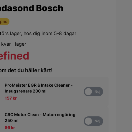
dasond Bosch
pris
ntörs lager,
hos dig inom 5-8 dagar
 kvar i lager
efined
om det du håller kärt!
ProMeister EGR & Intake Cleaner -
Insugsrenare 200 ml
Ja
Nej
157 kr
CRC Motor Clean - Motorrengöring
250 ml
Ja
Nej
86 kr