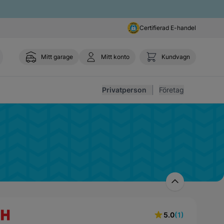
Certifierad E-handel
Mitt garage
Mitt konto
Kundvagn
Toggl
Privatperson
Företag
5.0
(1)