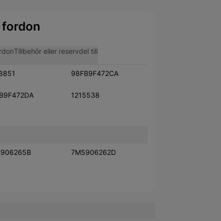
 fordon
rdon
Tillbehör eller reservdel till
8851
98FB9F472CA
B9F472DA
1215538
906265B
7M5906262D