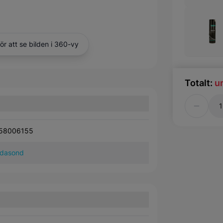
för att se bilden i 360-vy
Totalt:
u
Antal
58006155
dasond