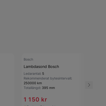
Bosch
Bosch
Lambdasond Bosch
Lambd
Ledarantal
:
5
Ledara
Rekommenderat bytesintervall
:
Polanta
250000 km
Rekomm
Totallängd
:
395 mm
25000
Totall
1 150 kr
562