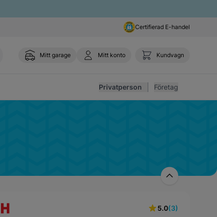
Certifierad E-handel
Mitt garage
Mitt konto
Kundvagn
Toggl
Privatperson
Företag
5.0
(3)