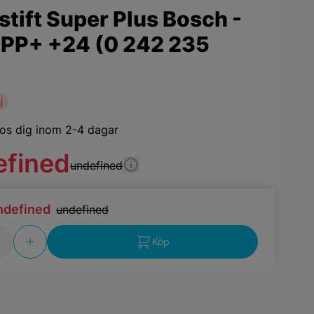
tift Super Plus Bosch -
PP+ +24 (0 242 235
j
os dig inom 2-4 dagar
efined
undefined
ndefined
undefined
Köp