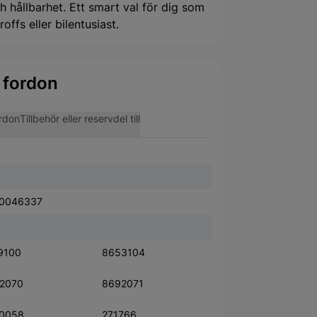
 hållbarhet. Ett smart val för dig som
offs eller bilentusiast.
 fordon
rdon
Tillbehör eller reservdel till
0046337
9100
8653104
2070
8692071
0058
271766