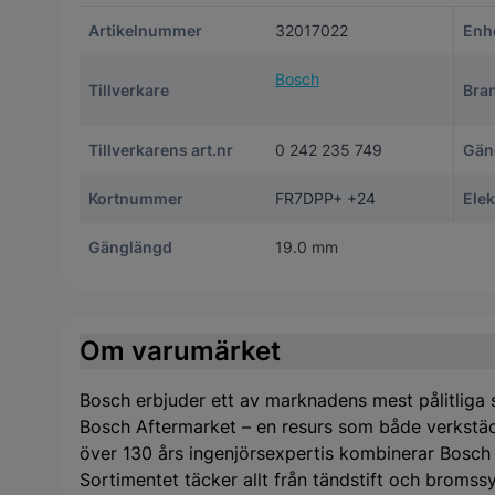
Artikelnummer
32017022
Enh
Bosch
Tillverkare
Bra
Tillverkarens art.nr
0 242 235 749
Gän
Kortnummer
FR7DPP+ +24
Ele
Gänglängd
19.0 mm
Om varumärket
Bosch erbjuder ett av marknadens mest pålitliga s
Bosch Aftermarket – en resurs som både verkstäd
över 130 års ingenjörsexpertis kombinerar Bosch
Sortimentet täcker allt från tändstift och bromssys