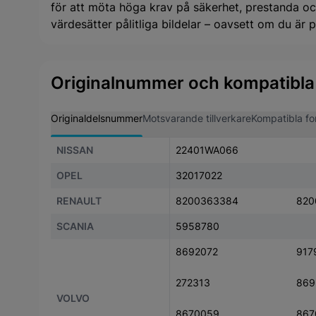
för att möta höga krav på säkerhet, prestanda och
värdesätter pålitliga bildelar – oavsett om du är pr
Originalnummer och kompatibla
Originaldelsnummer
Motsvarande tillverkare
Kompatibla fo
NISSAN
22401WA066
OPEL
32017022
RENAULT
8200363384
820
SCANIA
5958780
8692072
917
272313
869
VOLVO
8670059
867