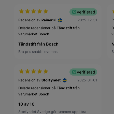
Verifierad
31 december 2025
Recension av
Rainer K
2025-12-31
R
Delade recensioner på
Tändstift
från
D
varumärket
Bosch
v
Tändstift från Bosch
M
Bra pris snabb leverans
B
Verifierad
1 januari 2025
Recension av
Storfyndet
2025-01-01
Delade recensioner på
Tändstift
från
varumärket
Bosch
10 av 10
Storfyndet Sverige gör tummen upp! bra