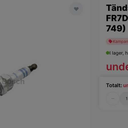
Tänds
FR7D
749)
Kampan
I lager,
h
und
Totalt:
u
Antal