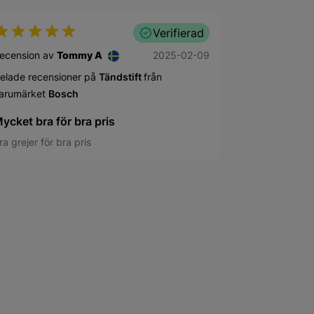
Verifierad
9 februari 2025
ecension av
Tommy A
2025-02-09
elade recensioner på
Tändstift
från
arumärket
Bosch
ycket bra för bra pris
ra grejer för bra pris