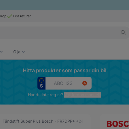
 köp
Fria returer
Olja
Hitta produkter som passar din bil
Har du inte reg nr?
Välj fordon manuellt
Tändstift Super Plus Bosch - FR7DPP+ +24 (0 242 235 749)