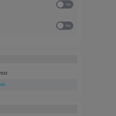
Ja
Nej
Ja
Nej
7022
tift