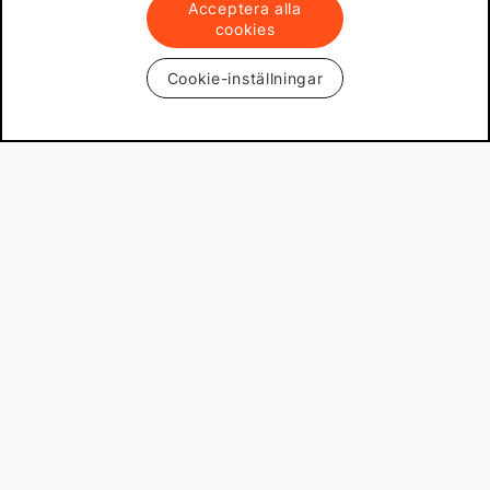
Acceptera alla
cookies
Support
Cookie-inställningar
Produkter & lösningar
Mekster.se
Prisgaranti på reservdelar
Lager i Sverige
60 dagars öppet köp
Fria returer