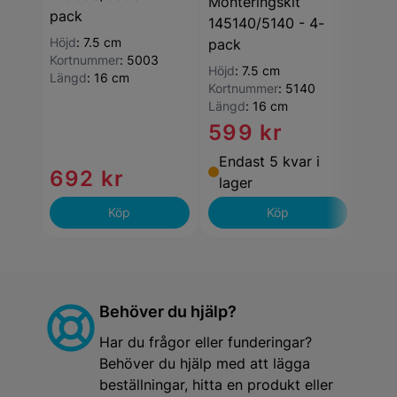
Monteringskit
Mont
pack
145140/5140 - 4-
1450
Höjd
:
7.5 cm
pack
pac
Kortnummer
:
5003
Höjd
:
7.5 cm
Höjd
Längd
:
16 cm
Kortnummer
:
5140
Kort
Längd
:
16 cm
Läng
599 kr
Endast 5 kvar i
692 kr
59
lager
Köp
Köp
Behöver du hjälp?
Har du frågor eller funderingar?
Behöver du hjälp med att lägga
beställningar, hitta en produkt eller