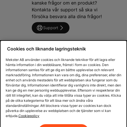
kanske frågor om en produkt?
Kontakta vår support så ska vi
försöka besvara alla dina frågor!
Support
Cookies och liknande lagringsteknik
Var först att få reda på nyheterna
Mekster AB använder cookies och liknande tekniker för att lagra eller
Prenumerera på vårt nyhetsbrev och var först
hämta information i din webbläsare, främst i form av cookies. Den
informationen samlas för att ge dig en bättre upplevelse och relevant
att få reda på nyheter och heta deals!
marknadsföring. Informationen kan vara om dig, dina preferenser, eller din
enhet och används mestadels för att webbplatsen ska fungerar som du
Email address
förväntar dig. Informationen identifierar dig vanligtvis inte direkt, men den
kan ge dig en mer personlig webbupplevelse. Eftersom vi respekterar din
rätt till integritet, kan du välja att inte tillåta vissa typer av cookies. Klicka
på de olika kategorierna för att läsa mer och ändra våra
standardinställningar. Att blockera vissa typer av cookies kan dock
Prenumerera
påverka din upplevelse av webbplatsen och de tjänster som vi kan
erbjuda.
Cookiepolicy
Köpvillkor & info