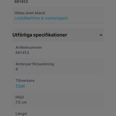
661453
Hittas även bland
Lasthållarfötter & monteringskit
Utförliga specifikationer
Artikelnummer
661453
Antal per förpackning
4
Tillverkare
Thule
Höjd
7.5 cm
Längd