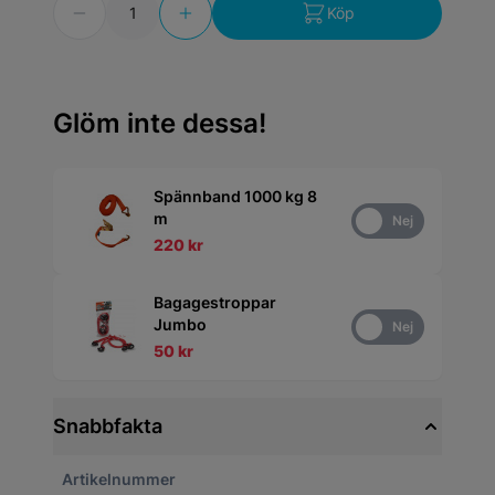
Köp
Glöm inte dessa!
Spännband 1000 kg 8
m
Ja
Nej
220 kr
Bagagestroppar
Jumbo
Ja
Nej
50 kr
Snabbfakta
Artikelnummer