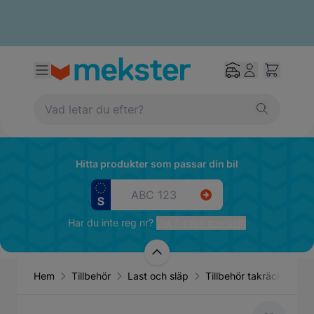
Hitta produkter som passar din bil
Har du inte reg nr?
Välj fordon manuellt
Hem
Tillbehör
Last och släp
Tillbehör takräcken