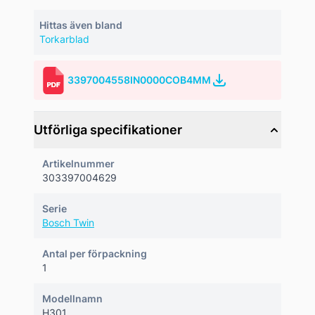
Hittas även bland
Torkarblad
3397004558IN0000COB4MM
Utförliga specifikationer
Artikelnummer
303397004629
Serie
Bosch Twin
Antal per förpackning
1
Modellnamn
H301