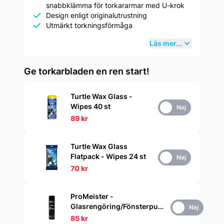
snabbklämma för torkararmar med U-krok
Design enligt originalutrustning
Utmärkt torkningsförmåga
Läs mer...
Ge torkarbladen en ren start!
Turtle Wax Glass -
Wipes 40 st
Ja
Nej
89 kr
Turtle Wax Glass
Flatpack - Wipes 24 st
Ja
Nej
70 kr
ProMeister -
Glasrengöring/Fönsterputs
Ja
Nej
500 ml
85 kr