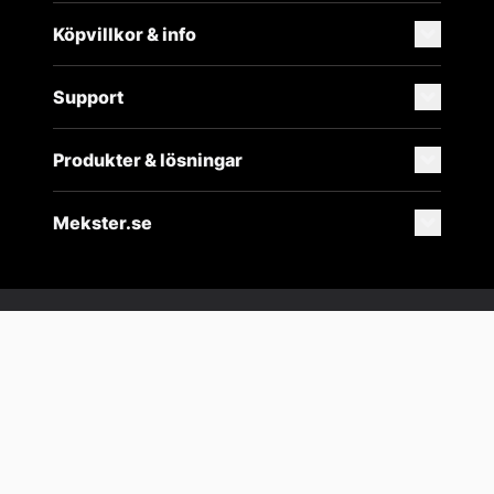
Köpvillkor & info
Support
Produkter & lösningar
Mekster.se
Prisgaranti på reservdelar
Lager i Sverige
60 dagars öppet köp
Fria returer