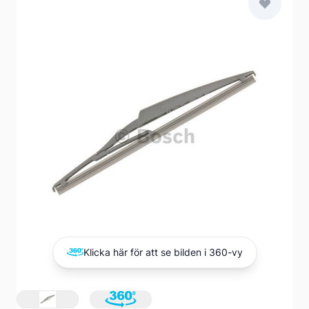
Main image
Click to view image in fullscreen
Klicka här för att se bilden i 360-vy
View larger image
View larger image