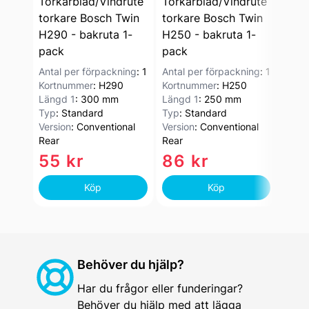
Torkarblad/Vindrute
Torkarblad/Vindrute
Tork
torkare Bosch Twin
torkare Bosch Twin
tork
H290 - bakruta 1-
H250 - bakruta 1-
H400
pack
pack
pac
Antal per förpackning
:
1
Antal per förpackning
:
1
Antal
Kortnummer
:
H290
Kortnummer
:
H250
Kort
Längd 1
:
300 mm
Längd 1
:
250 mm
Läng
Typ
:
Standard
Typ
:
Standard
Typ
:
Version
:
Conventional
Version
:
Conventional
Versi
Rear
Rear
Rear
55 kr
86 kr
61
Köp
Köp
Behöver du hjälp?
Har du frågor eller funderingar?
Behöver du hjälp med att lägga