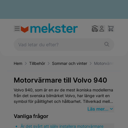
Hem
Tillbehör
Sommar och vinter
Motorvärmare
Motorvärmare till Volvo 940
Volvo 940, som är en av de mest ikoniska modellerna
från det svenska bilmärket Volvo, har länge varit en
symbol för pålitlighet och hållbarhet. Tillverkad mellan
1990 och 1998, representerar Volvo 940 den
Läs mer...
klassiska eran av Volvo, känt för sin robusta
Vanliga frågor
konstruktion och sitt fokus på säkerhet. Bilmodellen
har en lojal användarbas och fortsätter att vara
Är det svårt att själv installera motorvärmare