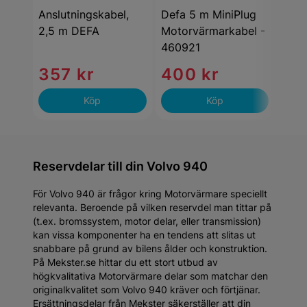
Anslutningskabel,
Defa 5 m MiniPlug
Ansl
2,5 m DEFA
Motorvärmarkabel -
Xtr
460921
357 kr
400 kr
50
Köp
Köp
Reservdelar till din Volvo 940
För Volvo 940 är frågor kring Motorvärmare speciellt
relevanta. Beroende på vilken reservdel man tittar på
(t.ex. bromssystem, motor delar, eller transmission)
kan vissa komponenter ha en tendens att slitas ut
snabbare på grund av bilens ålder och konstruktion.
På Mekster.se hittar du ett stort utbud av
högkvalitativa Motorvärmare delar som matchar den
originalkvalitet som Volvo 940 kräver och förtjänar.
Ersättningsdelar från Mekster säkerställer att din