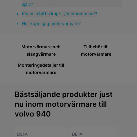
populär på begagnatmarknaden, vilket understryker
själv?
behovet av kvalitativa reservdelar.
Kan min bil ha kupé- / motorvärmare?
Hur köper jag motorvärmare?
Motorvärmare och
Tillbehör till
slangvärmare
motorvärmare
Monteringsdetaljer till
motorvärmare
Bästsäljande produkter just
nu inom motorvärmare till
volvo 940
DEFA
DEFA
DEFA