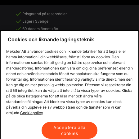
Prisgaranti på reservdelar
Lager i Sverige
60 dagars öppet köp
Fria returer
Cookies och liknande lagringsteknik
Mekster AB använder cookies och liknande tekniker för att lagra eller
hämta information i din webbläsare, främst i form av cookies. Den
informationen samlas för att ge dig en bättre upplevelse och relevant
marknadsföring. Informationen kan vara om dig, dina preferenser, eller din
enhet och används mestadels för att webbplatsen ska fungerar som du
förväntar dig. Informationen identifierar dig vanligtvis inte direkt, men den
kan ge dig en mer personlig webbupplevelse. Eftersom vi respekterar din
rätt till integritet, kan du välja att inte tillåta vissa typer av cookies. Klicka
på de olika kategorierna för att läsa mer och ändra våra
standardinställningar. Att blockera vissa typer av cookies kan dock
påverka din upplevelse av webbplatsen och de tjänster som vi kan
Copyright © 2013 - 2026 - Mekster AB
erbjuda.
Cookiepolicy
Organisationsnummer: 556917-2595
Köpvillkor
Integritetspolicy
Acceptera alla
cookies