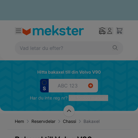
Hitta bakaxel till din Volvo V90
Har du inte reg nr?
Välj fordon manuellt
Hem
Reservdelar
Chassi
Bakaxel