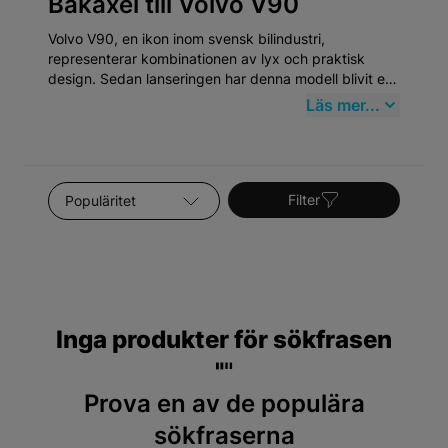
Bakaxel till Volvo V90
Volvo V90, en ikon inom svensk bilindustri,
representerar kombinationen av lyx och praktisk
design. Sedan lanseringen har denna modell blivit ett
populärt val för de som söker både funktionalitet och
Läs mer...
komfort. Med sin sofistikerade kaross och rymliga
interiör, erbjuder V90 en upplevelse som både är
bekväm och säker – två kännetecken som Volvo stolt
förknippas med.
Sortera efter
Filter
Inga produkter för sökfrasen
"
"
Prova en av de populära
sökfraserna