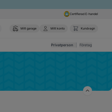
Certifierad E-handel
Mitt garage
Mitt konto
Kundvagn
Toggl
Privatperson
Företag