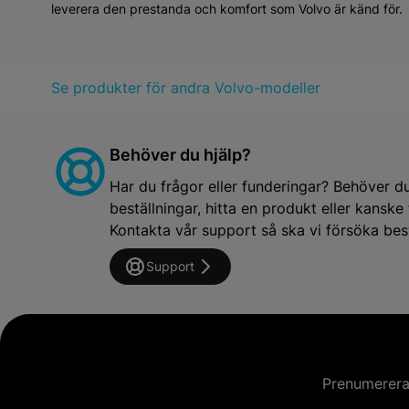
Säkerhet – Volvo är känt för sin engagemang för säkerh
Design – Elegant och modern design som balanserar esteti
Hållbarhet – Volvo V90 är byggd för att hålla, vilket gör de
Modern Teknik i Volvo V90 jämfört med Äldre
Över åren har Volvo V90 genomgått betydande tekniska förb
funktioner som avancerade uppkopplingsmöjligheter och förbä
Senaste Nyheter om Volvo V90
Volvo fortsätter att innovera, och Volvo V90 är inget undan
tillverkningsprocessen. Dessa förändringar speglar Volvos lö
Besök Mekster.se för att utforska vårt utbud av reservdelar so
leverera den prestanda och komfort som Volvo är känd för.
Se produkter för andra Volvo-modeller