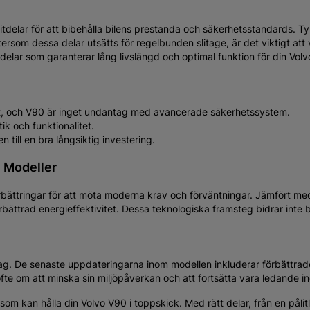
Bosch
blad/Vindrutetorkare
Torkarblad/Vindrutetorkar
Aerotwin A863S Flatblade
Bosch Aerotwin Retrofit 
ck
Flatblade - 2-pack
 kr
244 kr
Köp
Köp
slitdelar för att bibehålla bilens prestanda och säkerhetsstandard
ersom dessa delar utsätts för regelbunden slitage, är det viktigt att v
delar som garanterar lång livslängd och optimal funktion för din Volv