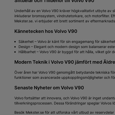
Bosch
Bosch
Torkarblad/Vindrutetorkare
Torkar
Bosch Aerotwin A088S Flatblade
Bosch 
- 2-pack
- 2-pa
262 kr
217
Köp
Slitdelar och Tillbehör till Volvo V90
Underhåll av en Volvo V90 kräver högkvalitativt utbyte av 
inkluderar bromssystem, vindrutetorkare, och motorfilter. Eft
Mekster.se. vi erbjuder ett brett sortiment av eftermarknads
Kännetecken hos Volvo V90