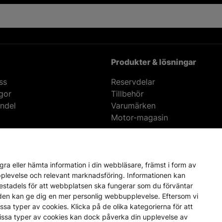
u hjälp med att lägga
e frågor om en produkt?
ara alla dina frågor!
Var först att få reda på nyheterna
på vårt nyhetsbrev och var först att få reda på nyheter oc
ra eller hämta information i din webbläsare, främst i form av
upplevelse och relevant marknadsföring. Informationen kan
mestadels för att webbplatsen ska fungerar som du förväntar
en den kan ge dig en mer personlig webbupplevelse. Eftersom vi
a vissa typer av cookies. Klicka på de olika kategorierna för att
vissa typer av cookies kan dock påverka din upplevelse av
Produkter & lösningar