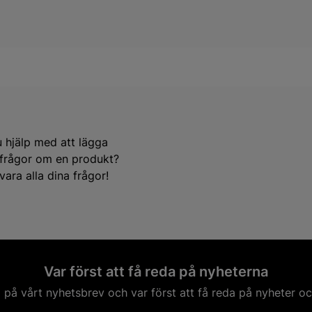
et, och V90 är inget undantag med avancerade säkerhetssystem.
k och funktionalitet.
n till en bra långsiktig investering.
 Modeller
ättringar för att möta moderna krav och förväntningar. Jämfört med
ttrad energieffektivitet. Dessa teknologiska framsteg bidrar inte bar
tag. De senaste uppdateringarna inom modellen inkluderar förbättrad
fte om att minska sin miljöpåverkan och att fortsätta vara ledande in
m kan hålla din Volvo V90 i toppskick. Med rätt delar, från en pålitlig