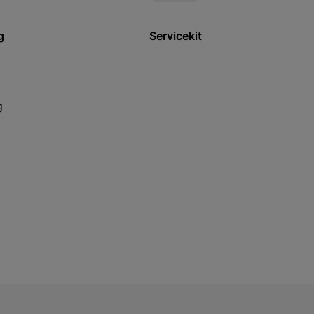
g
Servicekit
g