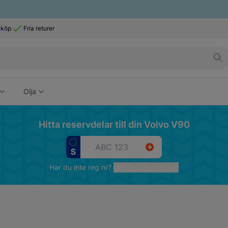
 köp
Fria returer
Olja
Hitta reservdelar till din Volvo V90
Har du inte reg nr?
Välj fordon manuellt