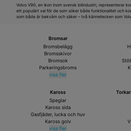
Volvo V90, en ikon inom svensk bilindustri, representerar k
ett populärt val för de som söker både funktionalitet och ko
som både är bekväm och säker – två kännetecken som Volvo
Bromsar
Bromsbelägg
H
Bromsskivor
Bromsok
Stö
Parkeringsbroms
K
visa fler
Kaross
Torkar
Speglar
Kaross sida
Gasfjäder, lucka och huv
Kaross golv
V
visa fler