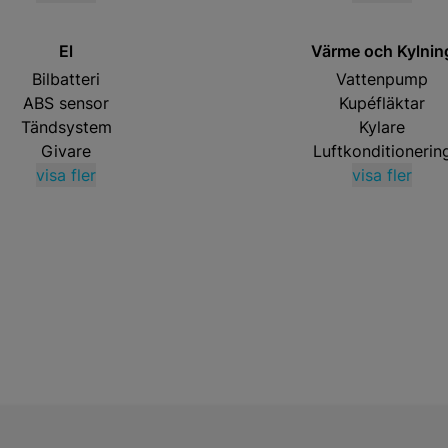
El
Värme och Kylnin
Bilbatteri
Vattenpump
ABS sensor
Kupéfläktar
Tändsystem
Kylare
Givare
Luftkonditionerin
visa fler
visa fler
m reservdelar till volvo v90