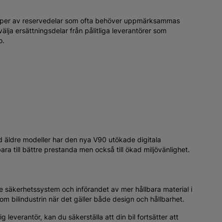
mekster
Febi
e
Hjulmutter
Hjulbu
AR653S
25 kr
21 
Köp
s. Typer av reservedelar som ofta behöver uppmärksammas
älja ersättningsdelar från pålitliga leverantörer som
o.