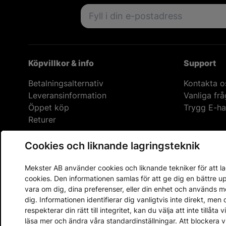
Behöver du hjälp?
Har du frågor eller funderingar? Behöver d
beställningar, hitta en produkt eller kansk
Kontakta vår support så ska vi försöka besv
Support
Cookies och liknande lagringsteknik
Prenumerera 
Mekster AB använder cookies och liknande tekniker för att lag
Email address
cookies. Den informationen samlas för att ge dig en bättre 
vara om dig, dina preferenser, eller din enhet och används 
dig. Informationen identifierar dig vanligtvis inte direkt, m
respekterar din rätt till integritet, kan du välja att inte tillåt
läsa mer och ändra våra standardinställningar. Att blockera 
Köpvillkor & info
Support