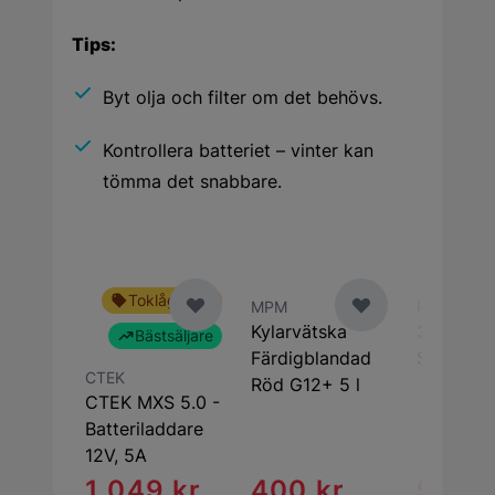
Tips:
Byt olja och filter om det behövs.
Kontrollera batteriet – vinter kan
tömma det snabbare.
Toklågt pris
MPM
ProMeister
Kylarvätska
3 för 2
Bästsäljare
Färdigblandad
Spolarvä
CTEK
Röd G12+ 5 l
CTEK MXS 5.0 -
Batteriladdare
12V, 5A
1 049 kr
400 kr
92 kr