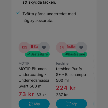
att skydda lacken.
Tvätta gärna underredet med
högtrycksspruta.
Kampanj
Medlemspris
B
12%
5%
Bästsäljare
Bästsäljare
tershine
Extract 
MOTIP
tershine
Alkalisk
MOTIP Bitumen
tershine Purify
avfettni
Undercoating -
S+ - Bilschampo
Tershin
Underredsmassa
500 ml
Svart 500 ml
224 kr
73 kr
109 
83 kr
237 kr
Köp
Köp