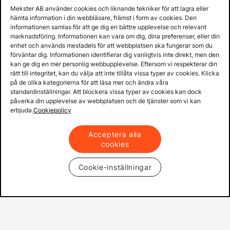
Mekster AB använder cookies och liknande tekniker för att lagra eller
Prisgaranti på reservdelar
hämta information i din webbläsare, främst i form av cookies. Den
Lager i Sverige
informationen samlas för att ge dig en bättre upplevelse och relevant
marknadsföring. Informationen kan vara om dig, dina preferenser, eller din
60 dagars öppet köp
enhet och används mestadels för att webbplatsen ska fungerar som du
Fria returer
förväntar dig. Informationen identifierar dig vanligtvis inte direkt, men den
kan ge dig en mer personlig webbupplevelse. Eftersom vi respekterar din
rätt till integritet, kan du välja att inte tillåta vissa typer av cookies. Klicka
på de olika kategorierna för att läsa mer och ändra våra
standardinställningar. Att blockera vissa typer av cookies kan dock
påverka din upplevelse av webbplatsen och de tjänster som vi kan
erbjuda.
Cookiepolicy
Acceptera alla
cookies
Cookie-inställningar
Copyright © 2013 - 2026 - Mekster AB
Organisationsnummer: 556917-2595
Köpvillkor
Integritetspolicy