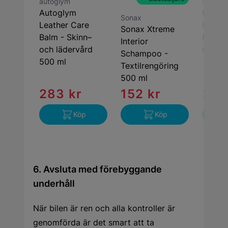
autoglym
tershin
Autoglym
tershin
Sonax
Leather Care
brushe
Sonax Xtreme
Balm - Skinn–
Rengör
Interior
och lädervård
r 6-pa
Schampoo -
500 ml
Textilrengöring
500 ml
283 kr
152 kr
240
Köp
Köp
6. Avsluta med förebyggande
underhåll
När bilen är ren och alla kontroller är
genomförda är det smart att ta