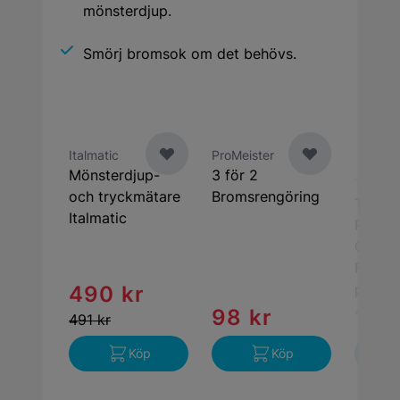
mönsterdjup.
Smörj bromsok om det behövs.
Italmatic
ProMeister
Mönsterdjup-
3 för 2
Turtle 
och tryckmätare
Bromsrengöring
Turtle
Italmatic
Redlin
Clean 
Fälgre
pack 
490 kr
98 kr
189
491 kr
Köp
Köp