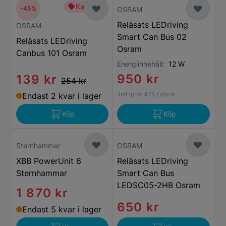
Kampanj
-45%
OSRAM
Reläsats LEDriving
OSRAM
Smart Can Bus 02
Reläsats LEDriving
Osram
Canbus 101 Osram
Energiinnehåll:
12 W
950 kr
139 kr
254 kr
Jmf-pris:
475
/ styck
Endast 2 kvar i lager
Köp
Köp
Sternhammar
OSRAM
XBB PowerUnit 6
Reläsats LEDriving
Sternhammar
Smart Can Bus
LEDSC05-2HB Osram
1 870 kr
650 kr
Endast 5 kvar i lager