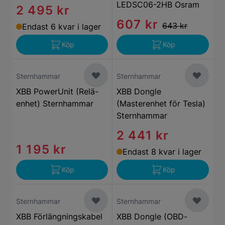
LEDSC06-2HB Osram
2 495 kr
607 kr
643 kr
Endast 6 kvar i lager
Köp
Köp
Sternhammar
Sternhammar
XBB PowerUnit (Relä-
XBB Dongle
enhet) Sternhammar
(Masterenhet för Tesla)
Sternhammar
2 441 kr
1 195 kr
Endast 8 kvar i lager
Köp
Köp
Sternhammar
Sternhammar
XBB Förlängningskabel
XBB Dongle (OBD-