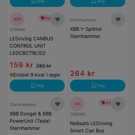
Köp
Köp
Kampanj
-44%
Sternhammar
XBB Y-Splitter
OSRAM
Sternhammar
LEDriving CANBUS
CONTROL UNIT
LEDCBCTRL102
159 kr
282 kr
264 kr
Endast 9 kvar i lager
Köp
Köp
Kampanj
-6%
Sternhammar
XBB Dongel & XBB
OSRAM
PowerUnit (Tesla)
Reläsats LEDriving
Sternhammar
Smart Can Bus