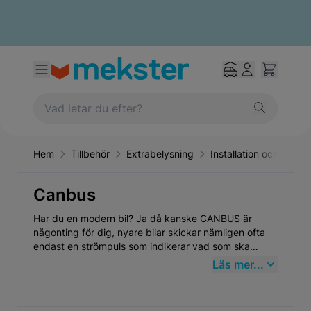
Hem
Tillbehör
Extrabelysning
Installation och monte
Canbus
Har du en modern bil? Ja då kanske CANBUS är
någonting för dig, nyare bilar skickar nämligen ofta
endast en strömpuls som indikerar vad som ska
göras, men för ett extraljus behöver man en konstant
Läs mer...
ström. Den smarta CANBUS-boxen även kallat Can-
bus Interface identifierar helljussignalen genom att
lyssna på bilens canbus-system för att sedan skicka