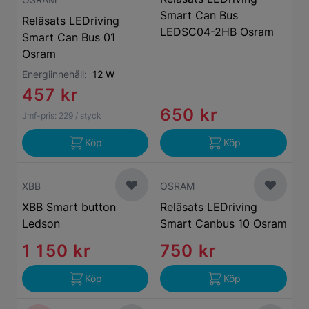
Smart Can Bus
Reläsats LEDriving
LEDSC04-2HB Osram
Smart Can Bus 01
Osram
Energiinnehåll:
12 W
457 kr
650 kr
Jmf-pris:
229
/ styck
Köp
Köp
XBB
OSRAM
XBB Smart button
Reläsats LEDriving
Ledson
Smart Canbus 10 Osram
1 150 kr
750 kr
Köp
Köp