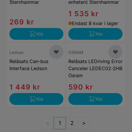
Sternhammar
enheten) Sternhammar
1 535 kr
269 kr
Endast 8 kvar i lager
Köp
Köp
Ledson
OSRAM
Reläsats Can-bus
Reläsats LEDriving Error
Interface Ledson
Canceler LEDEC02-2HB
Osram
1 449 kr
590 kr
Köp
Köp
1
2