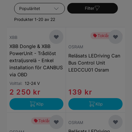
ut en analog 12 volts plus-signal.
Sortera efter
Filter
Produkter 1-20 av 22
Toklågt pris
XBB
XBB Dongle & XBB
OSRAM
PowerUnit - Trådlöst
Reläsats LEDriving Can
extraljusrelä - Enkel
Bus Control Unit
installation för CANBUS
LEDCCU01 Osram
via OBD
Volttal:
12-24 V
2 250 kr
139 kr
Köp
Köp
Toklågt pris
OSRAM
Reläsats LEDriving
OSRAM