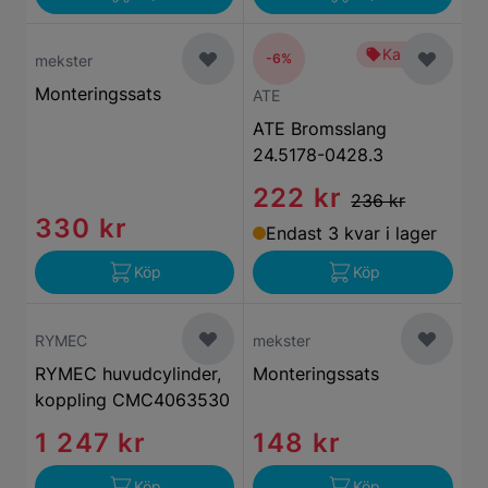
Kampanj
-6%
mekster
Monteringssats
ATE
ATE Bromsslang
24.5178-0428.3
222 kr
236 kr
330 kr
Endast 3 kvar i lager
Köp
Köp
RYMEC
mekster
RYMEC huvudcylinder,
Monteringssats
koppling CMC4063530
1 247 kr
148 kr
Köp
Köp