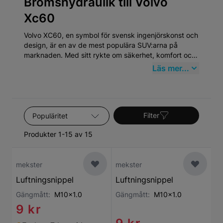
Bromshydraulik till Volvo
Xc60
Volvo XC60, en symbol för svensk ingenjörskonst och
design, är en av de mest populära SUV:arna på
marknaden. Med sitt rykte om säkerhet, komfort och
hållbarhet har XC60 blivit ett önskat val för familjer
Läs mer...
och enskilda förare världen över. För dem som äger
en Volvo XC60 är det av stor vikt att värna om bilens
prestanda och tillförlitlighet genom användningen av
kvalitativa reservdelar.
Sortera efter
Filter
Produkter 1-15 av 15
mekster
mekster
Luftningsnippel
Luftningsnippel
Gängmått:
M10x1.0
Gängmått:
M10x1.0
9 kr