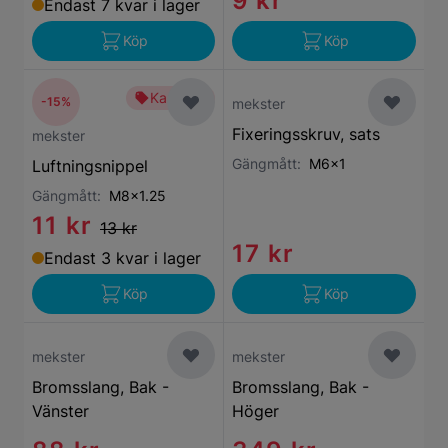
9 kr
Endast 7 kvar i lager
Köp
Köp
Kampanj
-15%
mekster
Fixeringsskruv, sats
mekster
Gängmått:
M6x1
Luftningsnippel
Gängmått:
M8x1.25
11 kr
13 kr
17 kr
Endast 3 kvar i lager
Köp
Köp
mekster
mekster
Bromsslang, Bak -
Bromsslang, Bak -
Vänster
Höger