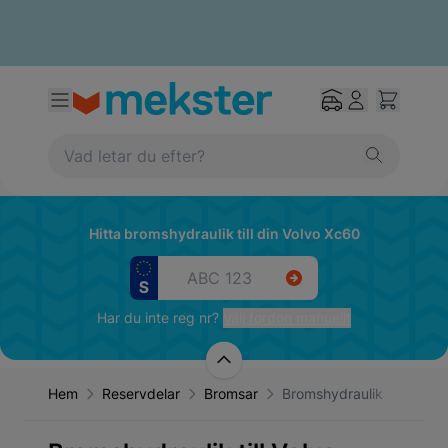
Hitta bromshydraulik till din Volvo Xc60
Har du inte reg nr?
Välj fordon manuellt
Hem
Reservdelar
Bromsar
Bromshydraulik