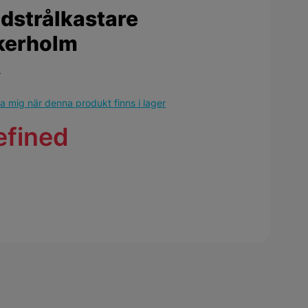
dstrålkastare
kerholm
r
 mig när denna produkt finns i lager
efined