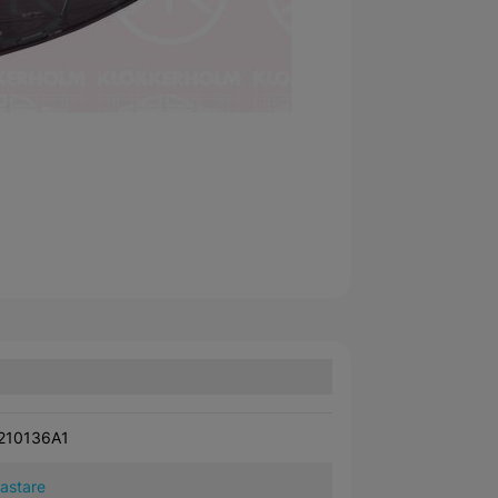
210136A1
kastare