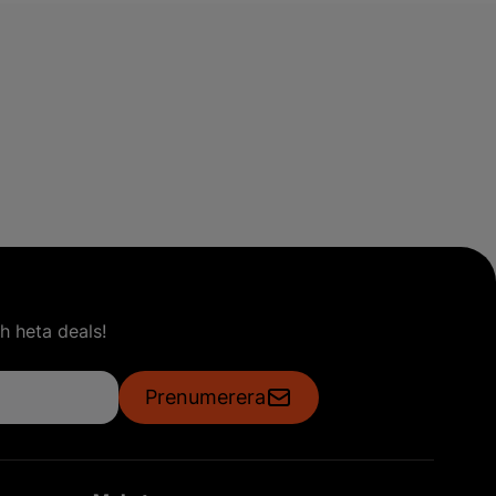
h heta deals!
Prenumerera