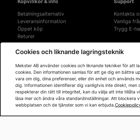
Köpvillkor & info
Support
Betalningsalternativ
Kontakta o
Leveransinformation
Vanliga fr
Öppet köp
Trygg E-ha
Returer
Cookies och liknande lagringsteknik
Mekster AB använder cookies och liknande tekniker för att lag
cookies. Den informationen samlas för att ge dig en bättre 
vara om dig, dina preferenser, eller din enhet och används 
dig. Informationen identifierar dig vanligtvis inte direkt, m
respekterar din rätt till integritet, kan du välja att inte tillåt
läsa mer och ändra våra standardinställningar. Att blockera 
webbplatsen och de tjänster som vi kan erbjuda.
Cookiepolic
Copyright © 2013 - 2026 - Mekster AB
Organisationsnummer: 556917-2595
Köpvillkor
Integritetspolicy