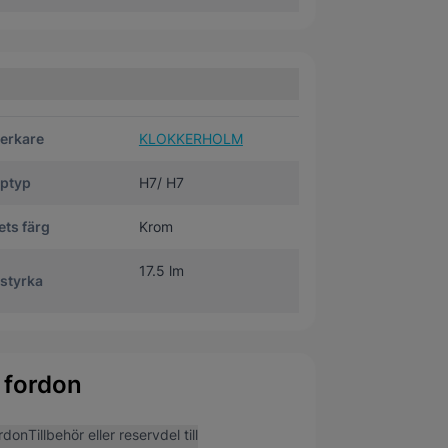
verkare
KLOKKERHOLM
ptyp
H7/ H7
ts färg
Krom
17.5 lm
styrka
 fordon
rdon
Tillbehör eller reservdel till