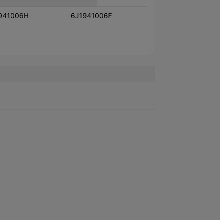
941006H
6J1941006F