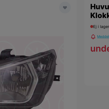
Huvu
Klok
Ej i lage
Meddela
und