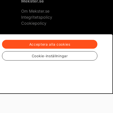
Mekster.se
Om Mekster.se
Integritetspolicy
Cookiepolicy
Acceptera alla cookies
eturer
Cookie-inställningar