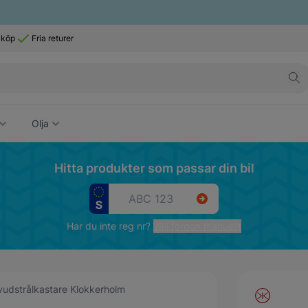
 köp
Fria returer
Olja
Hitta produkter som passar din bil
Har du inte reg nr?
Välj fordon manuellt
udstrålkastare Klokkerholm