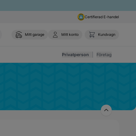
Certifierad E-handel
Mitt garage
Mitt konto
Kundvagn
Toggl
Privatperson
Företag