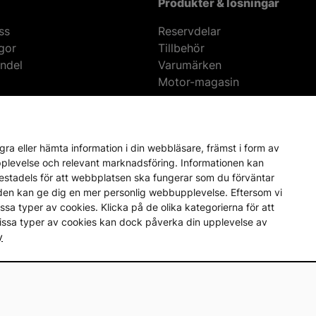
Produkter & lösningar
ss
Reservdelar
ågor
Tillbehör
ndel
Varumärken
Motor-magasin
Prisgaranti på reservdelar
Lager i Sverige
60 dagars öppet köp
Fria r
ra eller hämta information i din webbläsare, främst i form av
upplevelse och relevant marknadsföring. Informationen kan
mestadels för att webbplatsen ska fungerar som du förväntar
en den kan ge dig en mer personlig webbupplevelse. Eftersom vi
a vissa typer av cookies. Klicka på de olika kategorierna för att
vissa typer av cookies kan dock påverka din upplevelse av
y