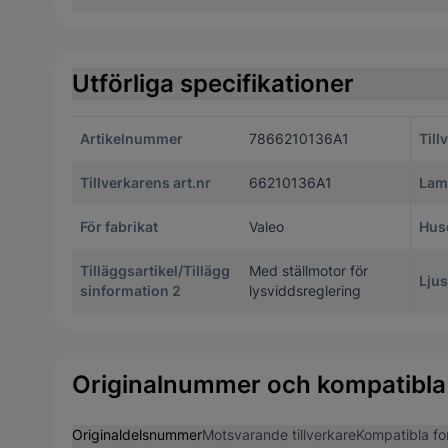
Utförliga specifikationer
Artikelnummer
7866210136A1
Till
Tillverkarens art.nr
66210136A1
Lam
För fabrikat
Valeo
Huse
Tilläggsartikel/Tillägg
Med ställmotor för
Ljus
sinformation 2
lysviddsreglering
Originalnummer och kompatibla
Originaldelsnummer
Motsvarande tillverkare
Kompatibla fo