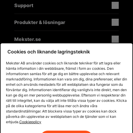
Support
Produkter & lösningar
Mekster.se
Cookies och liknande lagringsteknik
Mekster AB använder cookies och liknande tekniker för att lagra eller
Prisgaranti på reservdelar
hämta information i din webbläsare, främst i form av cookies. Den
Lager i Sverige
informationen samlas för att ge dig en bättre upplevelse och relevant
marknadsföring. Informationen kan vara om dig, dina preferenser, eller din
60 dagars öppet köp
enhet och används mestadels för att webbplatsen ska fungerar som du
Fria returer
förväntar dig. Informationen identifierar dig vanligtvis inte direkt, men den
kan ge dig en mer personlig webbupplevelse. Eftersom vi respekterar din
rätt till integritet, kan du välja att inte tillåta vissa typer av cookies. Klicka
på de olika kategorierna för att läsa mer och ändra våra
standardinställningar. Att blockera vissa typer av cookies kan dock
påverka din upplevelse av webbplatsen och de tjänster som vi kan
erbjuda.
Cookiepolicy