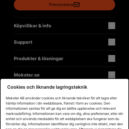
Prenumerera
Köpvillkor & info
Support
Produkter & lösningar
Mekster.se
Cookies och liknande lagringsteknik
Mekster AB använder cookies och liknande tekniker för att lagra eller
Prisgaranti på reservdelar
hämta information i din webbläsare, främst i form av cookies. Den
Lager i Sverige
informationen samlas för att ge dig en bättre upplevelse och relevant
marknadsföring. Informationen kan vara om dig, dina preferenser, eller din
60 dagars öppet köp
enhet och används mestadels för att webbplatsen ska fungerar som du
Fria returer
förväntar dig. Informationen identifierar dig vanligtvis inte direkt, men den