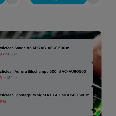
cticlean Sandelträ APC AC-APCS 500 ml
9 kr
180 kr
cticlean Aurora Bilschampo 500ml AC-AURO500
9 kr
180 kr
cticlean Fönsterputs Sight RTU AC-SIGH500 500 ml
9 kr