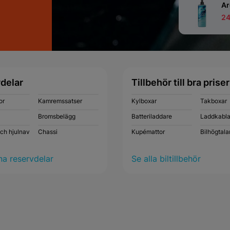
Ar
24
delar
Tillbehör till bra priser
or
Kamremssatser
Kylboxar
Takboxar
Bromsbelägg
Batteriladdare
Laddkabla
och hjulnav
Chassi
Kupémattor
Bilhögtala
na reservdelar
Se alla biltillbehör