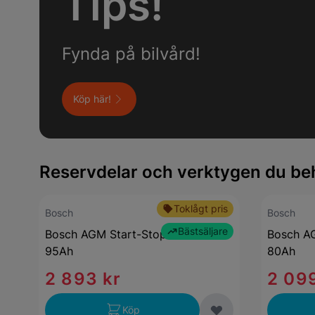
Tips!
Fynda på bilvård!
Köp här!
Reservdelar och verktygen du be
Toklågt pris
Bosch
Bosch
Bästsäljare
Bosch AGM Start-Stop S5 A13
Bosch AG
95Ah
80Ah
2 893 kr
2 099
Köp