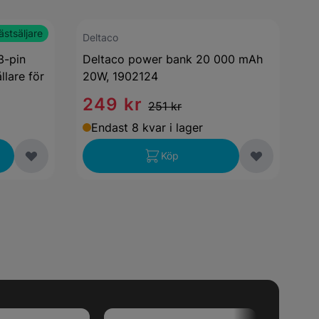
ästsäljare
Deltaco
3-pin
Deltaco power bank 20 000 mAh
llare för
20W, 1902124
249 kr
251 kr
Endast 8 kvar i lager
Köp