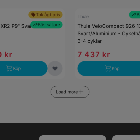
Toklågt pris
B
Thule
Bästsäljare
s XR2 P9" Svart OZZ
Thule VeloCompact 926 1
Svart/Aluminium - Cykelhå
3-4 cyklar
 kr
7 437 kr
Köp
Köp
Load more