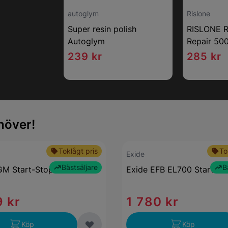
autoglym
Rislone
Super resin polish
RISLONE R
Autoglym
Repair 50
239 kr
285 kr
höver!
Toklågt pris
To
Exide
Bästsäljare
B
M Start-Stop S5A 011
Exide EFB EL700 Start-St
 kr
1 780 kr
Köp
Köp