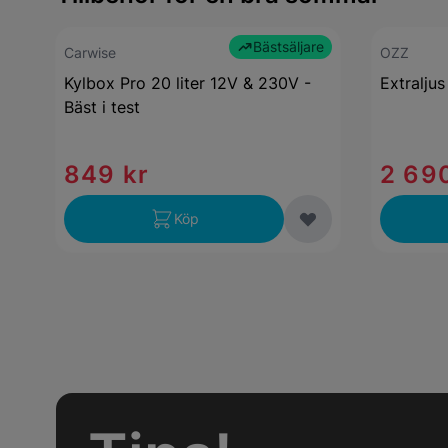
Bästsäljare
Carwise
OZZ
Kylbox Pro 20 liter 12V & 230V -
Extralju
Bäst i test
849 kr
2 690
Köp