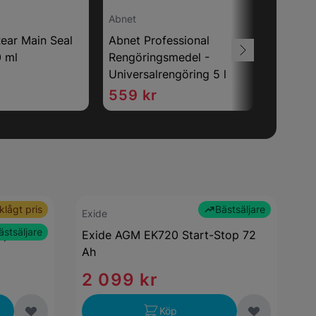
Abnet
Torrbolle
ear Main Seal
Abnet Professional
Torrboll
0 ml
Rengöringsmedel -
73 kr
Universalrengöring 5 l
559 kr
klågt pris
Bästsäljare
Exide
ästsäljare
op 70 Ah
Exide AGM EK720 Start-Stop 72
Ah
2 099 kr
Köp