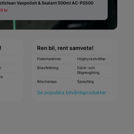
cticlean Vaxpolish & Sealant 500ml AC-PS500
9 kr
!
Ren bil, rent samvete!
Polermaskiner
Högtryckstvättar
r
Bilavfettning
Däck- och
fälgrengöring
re
Bilschampo
Sprayfärg
Se populära bilvårdsprodukter