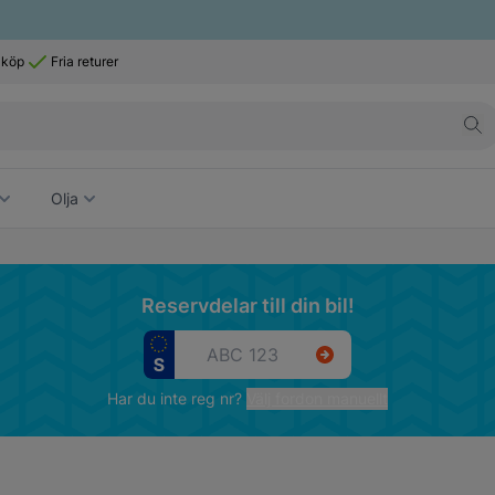
 köp
Fria returer
Olja
Reservdelar till din bil!
Har du inte reg nr?
Välj fordon manuellt