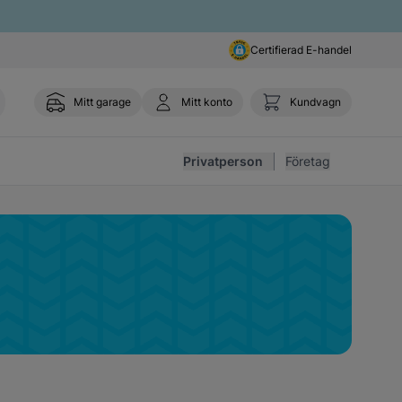
Certifierad E-handel
Mitt garage
Mitt konto
Kundvagn
Toggl
Privatperson
Företag